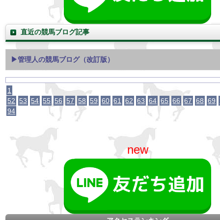
直近の競馬ブログ記事
▶管理人の競馬ブログ（改訂版）
1
52
53
54
55
56
57
58
59
60
61
62
63
64
65
66
67
68
69
94
new