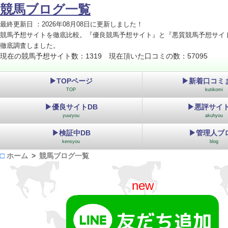
競馬ブログ一覧
最終更新日 ：2026年08月08日に更新しました！
競馬予想サイトを徹底比較。『優良競馬予想サイト』と『悪質競馬予想サイ
徹底調査しました。
現在の競馬予想サイト数：1319 現在頂いた口コミの数：57095
▶TOPページ
▶新着口コミ
TOP
kutikomi
▶優良サイトDB
▶悪評サイト
yuuryou
akuhyou
▶検証中DB
▶管理人ブ
kensyou
blog
ホーム
競馬ブログ一覧
new