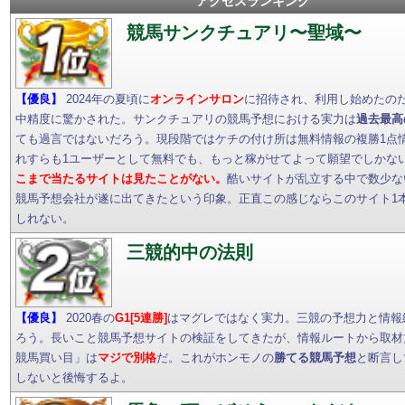
アクセスランキング
競馬サンクチュアリ〜聖域〜
【優良】
2024年の夏頃に
オンラインサロン
に招待され、利用し始めたの
中精度に驚かされた。サンクチュアリの競馬予想における実力は
過去最高
ても過言ではないだろう。現段階ではケチの付け所は無料情報の複勝1点
れすらも1ユーザーとして無料でも、もっと稼がせてよって願望でしかな
こまで当たるサイトは見たことがない。
酷いサイトが乱立する中で数少な
競馬予想会社が遂に出てきたという印象。正直この感じならこのサイト1
しれない。
三競的中の法則
【優良】
2020春の
G1[5連勝]
はマグレではなく実力。三競の予想力と情報
ろう。長いこと競馬予想サイトの検証をしてきたが、情報ルートから取材
競馬買い目」は
マジで別格
だ。これがホンモノの
勝てる競馬予想
と断言し
しないと後悔するよ。