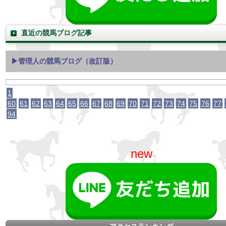
直近の競馬ブログ記事
▶管理人の競馬ブログ（改訂版）
1
60
61
62
63
64
65
66
67
68
69
70
71
72
73
74
75
76
77
94
new