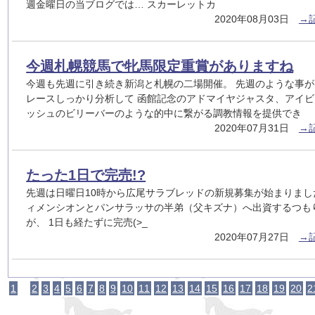
週金曜日の当ブログでは… スカーレットカ
2020年08月03日
→
今週札幌競馬で牝馬限定重賞がありますね
今週も先週に引き続き新潟と札幌の二場開催。 先週のような事
レースしっかり分析して 函館記念のアドマイヤジャスタ、アイ
ッシュのビリーバーのような的中に繋がる調教情報を提供でき
2020年07月31日
→
たった1日で完売!?
先週は日曜日10時から広尾サラブレッドの新規募集が始まりまし
ィメンシオンとパンサラッサの半弟（父キズナ）へ出資するつも
が、 1日も経たずに完売(>_
2020年07月27日
→
1
2
3
4
5
6
7
8
9
10
11
12
13
14
15
16
17
18
19
20
2