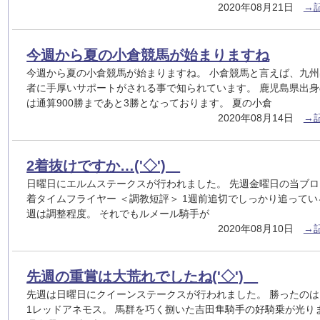
2020年08月21日
→
今週から夏の小倉競馬が始まりますね
今週から夏の小倉競馬が始まりますね。 小倉競馬と言えば、九
者に手厚いサポートがされる事で知られています。 鹿児島県出
は通算900勝まであと3勝となっております。 夏の小倉
2020年08月14日
→
2着抜けですか…('◇')ゞ
日曜日にエルムステークスが行われました。 先週金曜日の当ブロ
着タイムフライヤー ＜調教短評＞ 1週前追切でしっかり追って
週は調整程度。 それでもルメール騎手が
2020年08月10日
→
先週の重賞は大荒れでしたね('◇')ゞ
先週は日曜日にクイーンステークスが行われました。 勝ったのは
1レッドアネモス。 馬群を巧く捌いた吉田隼騎手の好騎乗が光り