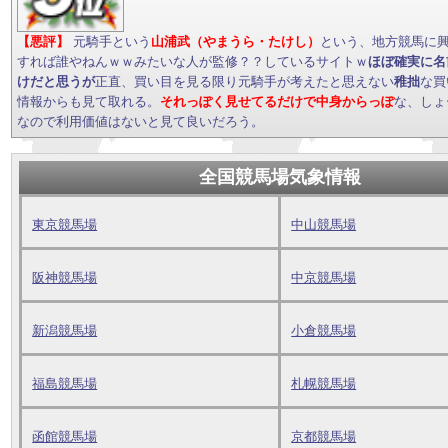
【悪評】
元騎手という
山浦武（やまうら・たけし）
という、地方競馬に
すれば誰やねんｗｗみたいな人が監修？？しているサイトｗ
ほぼ確実に名
けだと思うが
正直、買い目を見る限り元騎手が考えたと思えない
稚拙
な買
情報からも見て取れる。
それっぽく見せてるだけで中身からっぽ
な、しょ
なので利用価値はないと見て良いだろう。
全国競馬場気象情報
東京競馬場
中山競馬場
阪神競馬場
中京競馬場
新潟競馬場
小倉競馬場
福島競馬場
札幌競馬場
函館競馬場
京都競馬場