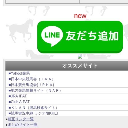
new
オススメサイト
■Yahoo!競馬
■日本中央競馬会（ＪＲＡ）
■日本競走馬協会(ＪＲＨＡ)
■地方競馬情報サイト（ＮＡＲ）
■JRA IPAT
■Club A-PAT
■ＫＬＡＮ（競馬検索サイト）
■競馬実況中継 ラジオNIKKEI
●
相互リンク一覧
●
まとめサイト一覧