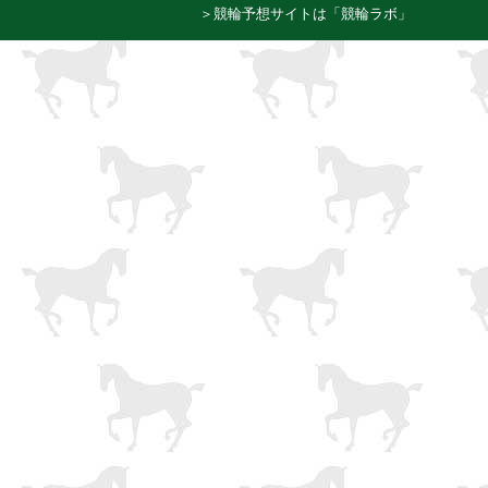
＞競輪予想サイトは「競輪ラボ」