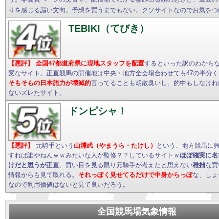
りを感じる謳い文句。予想を買うまでもない。クソサイトなのでお気をつ
TEBIKI（てびき）
【悪評】
全国47都道府県に現地スタッフを配置
するといった訳のわから
変なサイト。正直競馬の開催地は中央・地方全会場合わせても47の半分
そもそもの日本語力が壊滅的
言ってることも胡散臭いし、的中もしなけれ
ないズレたサイト。
ドンピシャ！
【悪評】
元騎手という
山浦武（やまうら・たけし）
という、地方競馬に
すれば誰やねんｗｗみたいな人が監修？？しているサイトｗ
ほぼ確実に名
けだと思うが
正直、買い目を見る限り元騎手が考えたと思えない
稚拙
な買
情報からも見て取れる。
それっぽく見せてるだけで中身からっぽ
な、しょ
なので利用価値はないと見て良いだろう。
全国競馬場気象情報