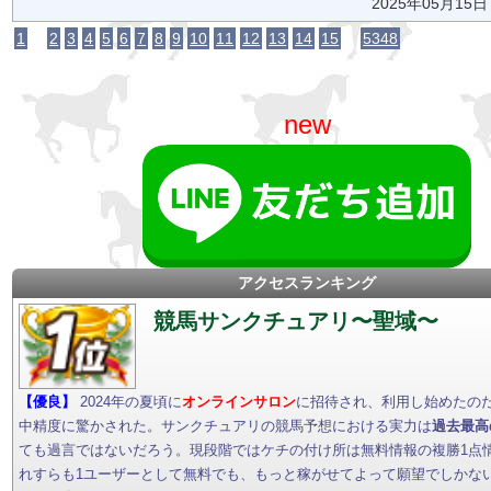
2025年05月15
1
2
3
4
5
6
7
8
9
10
11
12
13
14
15
5348
new
アクセスランキング
競馬サンクチュアリ〜聖域〜
【優良】
2024年の夏頃に
オンラインサロン
に招待され、利用し始めたの
中精度に驚かされた。サンクチュアリの競馬予想における実力は
過去最高
ても過言ではないだろう。現段階ではケチの付け所は無料情報の複勝1点
れすらも1ユーザーとして無料でも、もっと稼がせてよって願望でしかな