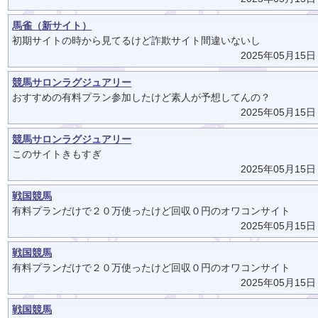
馬雀（新サイト）
初期サイトの時から見てるけど詐欺サイト間違いないし
2025年05月15
競馬サロンラグジュアリー
おすすめの有料プラン参加したけど素人が予想してんの？
2025年05月15
競馬サロンラグジュアリー
このサイトきもすぎ
2025年05月15
戦国競馬
有料プランだけで２０万使ったけど回収０円のオワコンサイト
2025年05月15
戦国競馬
有料プランだけで２０万使ったけど回収０円のオワコンサイト
2025年05月15
戦国競馬