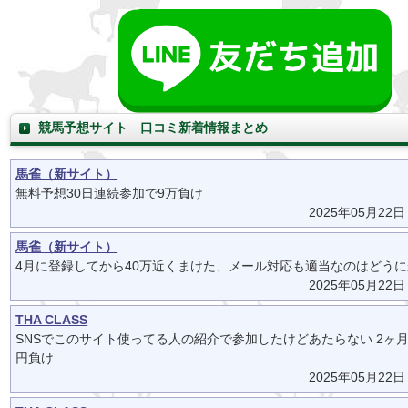
競馬予想サイト 口コミ新着情報まとめ
馬雀（新サイト）
無料予想30日連続参加で9万負け
2025年05月22
馬雀（新サイト）
4月に登録してから40万近くまけた、メール対応も適当なのはどう
2025年05月22
THA CLASS
SNSでこのサイト使ってる人の紹介で参加したけどあたらない 2ヶ月
円負け
2025年05月22