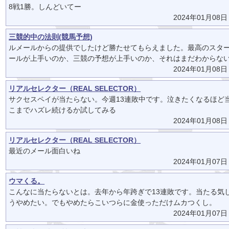
8戦1勝。しんどいてー
2024年01月08
三競的中の法則(競馬予想)
ルメールからの提供でしたけど勝たせてもらえました。最高のスタ
ールが上手いのか、三競の予想が上手いのか、それはまだわからない
2024年01月08
リアルセレクター（REAL SELECTOR）
サクセスペイが当たらない。今週13連敗中です。泣きたくなるほど
こまでハズレ続けるか試してみる
2024年01月08
リアルセレクター（REAL SELECTOR）
最近のメール面白いね
2024年01月07
ウマくる。
こんなに当たらないとは。去年から年跨ぎで13連敗です。当たる気
うやめたい。でもやめたらこいつらに金使っただけムカつくし。
2024年01月07