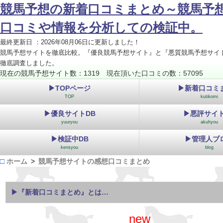
競馬予想の新着口コミまとめ～競馬予
口コミや情報を分析しての検証中。
最終更新日 ：2026年08月06日に更新しました！
競馬予想サイトを徹底比較。『優良競馬予想サイト』と『悪質競馬予想サイ
徹底調査しました。
現在の競馬予想サイト数：1319 現在頂いた口コミの数：57095
▶TOPページ
▶新着口コミ
TOP
kutikomi
▶優良サイトDB
▶悪評サイト
yuuryou
akuhyou
▶検証中DB
▶管理人ブ
kensyou
blog
ホーム
競馬予想サイトの感想口コミまとめ
▶『新着口コミまとめ』とは…
new