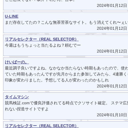
2024年01月12
U-LINE
まだ存在してたの？こんな無茶苦茶なサイト。もう消えてくれ〜ぇ
2024年01月12
リアルセレクター（REAL SELECTOR）
今週はもうちょっと当たるよね？頼むでー
2024年01月12
けいばーの。
最近調子良いですよね。なかなか当たらない時期もあったので、使
ていた時期もあったんですが先月からまた参加してみたら、4連勝く
印象が変わりました。予想してる人が変わったのかもしれ
2024年01月12
タイムマシン
競馬検証.comで優良評価されてる時点でクソサイト確定。 ステマ
れない捏造サイトですよ
2024年01月10
リアルセレクター（REAL SELECTOR）