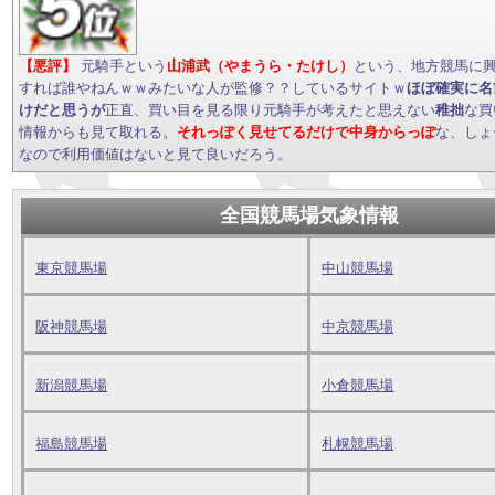
【悪評】
元騎手という
山浦武（やまうら・たけし）
という、地方競馬に
すれば誰やねんｗｗみたいな人が監修？？しているサイトｗ
ほぼ確実に名
けだと思うが
正直、買い目を見る限り元騎手が考えたと思えない
稚拙
な買
情報からも見て取れる。
それっぽく見せてるだけで中身からっぽ
な、しょ
なので利用価値はないと見て良いだろう。
全国競馬場気象情報
東京競馬場
中山競馬場
阪神競馬場
中京競馬場
新潟競馬場
小倉競馬場
福島競馬場
札幌競馬場