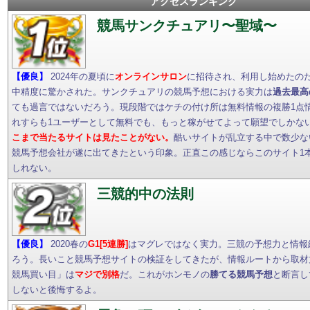
アクセスランキング
競馬サンクチュアリ〜聖域〜
【優良】
2024年の夏頃に
オンラインサロン
に招待され、利用し始めたの
中精度に驚かされた。サンクチュアリの競馬予想における実力は
過去最高
ても過言ではないだろう。現段階ではケチの付け所は無料情報の複勝1点
れすらも1ユーザーとして無料でも、もっと稼がせてよって願望でしかな
こまで当たるサイトは見たことがない。
酷いサイトが乱立する中で数少な
競馬予想会社が遂に出てきたという印象。正直この感じならこのサイト1
しれない。
三競的中の法則
【優良】
2020春の
G1[5連勝]
はマグレではなく実力。三競の予想力と情報
ろう。長いこと競馬予想サイトの検証をしてきたが、情報ルートから取材
競馬買い目」は
マジで別格
だ。これがホンモノの
勝てる競馬予想
と断言し
しないと後悔するよ。