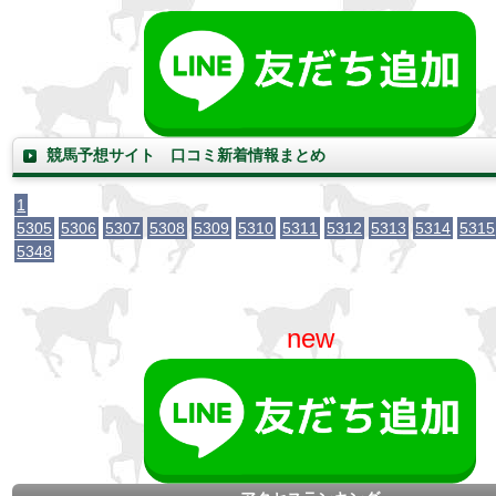
競馬予想サイト 口コミ新着情報まとめ
1
5305
5306
5307
5308
5309
5310
5311
5312
5313
5314
5315
5348
new