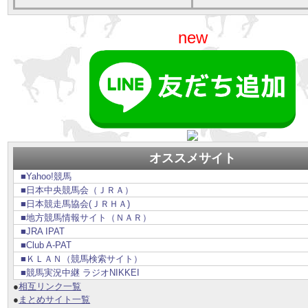
new
オススメサイト
■Yahoo!競馬
■日本中央競馬会（ＪＲＡ）
■日本競走馬協会(ＪＲＨＡ)
■地方競馬情報サイト（ＮＡＲ）
■JRA IPAT
■Club A-PAT
■ＫＬＡＮ（競馬検索サイト）
■競馬実況中継 ラジオNIKKEI
●
相互リンク一覧
●
まとめサイト一覧