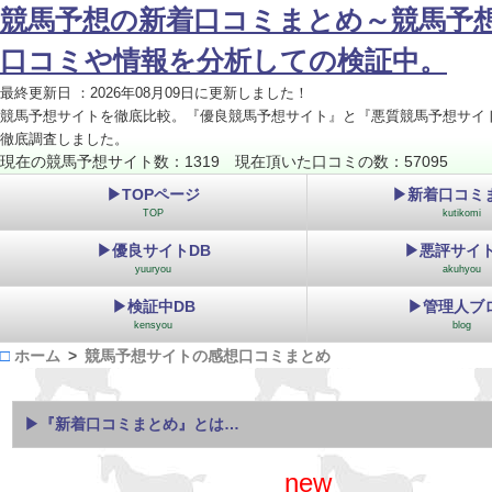
競馬予想の新着口コミまとめ～競馬予
口コミや情報を分析しての検証中。
最終更新日 ：2026年08月09日に更新しました！
競馬予想サイトを徹底比較。『優良競馬予想サイト』と『悪質競馬予想サイ
徹底調査しました。
現在の競馬予想サイト数：1319 現在頂いた口コミの数：57095
▶TOPページ
▶新着口コミ
TOP
kutikomi
▶優良サイトDB
▶悪評サイト
yuuryou
akuhyou
▶検証中DB
▶管理人ブ
kensyou
blog
ホーム
競馬予想サイトの感想口コミまとめ
▶『新着口コミまとめ』とは…
new