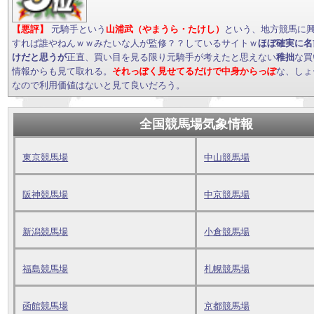
【悪評】
元騎手という
山浦武（やまうら・たけし）
という、地方競馬に
すれば誰やねんｗｗみたいな人が監修？？しているサイトｗ
ほぼ確実に名
けだと思うが
正直、買い目を見る限り元騎手が考えたと思えない
稚拙
な買
情報からも見て取れる。
それっぽく見せてるだけで中身からっぽ
な、しょ
なので利用価値はないと見て良いだろう。
全国競馬場気象情報
東京競馬場
中山競馬場
阪神競馬場
中京競馬場
新潟競馬場
小倉競馬場
福島競馬場
札幌競馬場
函館競馬場
京都競馬場