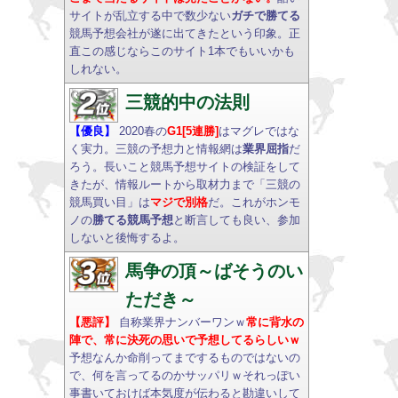
サイトが乱立する中で数少ない
ガチで勝てる
競馬予想会社が遂に出てきたという印象。正
直この感じならこのサイト1本でもいいかも
しれない。
三競的中の法則
【優良】
2020春の
G1[5連勝]
はマグレではな
く実力。三競の予想力と情報網は
業界屈指
だ
ろう。長いこと競馬予想サイトの検証をして
きたが、情報ルートから取材力まで「三競の
競馬買い目」は
マジで別格
だ。これがホンモ
ノの
勝てる競馬予想
と断言しても良い、参加
しないと後悔するよ。
馬争の頂～ばそうのい
ただき～
【悪評】
自称業界ナンバーワンｗ
常に背水の
陣で、常に決死の思いで予想してるらしいｗ
予想なんか命削ってまでするものではないの
で、何を言ってるのかサッパリｗそれっぽい
事書いておけば本気度が伝わると勘違いして