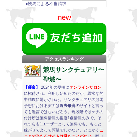
●競馬による不当請求
new
アクセスランキング
競馬サンクチュアリ〜
聖域〜
【優良】
2024年の夏頃に
オンラインサロン
に招待され、利用し始めたのだが、異常な的
中精度に驚かされた。サンクチュアリの競馬
予想における実力は
過去最高のサイト
と言っ
ても過言ではないだろう。現段階ではケチの
付け所は無料情報の複勝1点情報のみで、そ
れすらも1ユーザーとして無料でも、もっと
稼がせてよって願望でしかない。とにかく
こ
こまで当たるサイトは見たことがない。
酷い