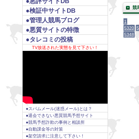
●
悪評サイトDB
競
●
検証中サイトDB
●
管理人競馬ブログ
1
5320
5
●
悪質サイトの特徴
5348
●
タレコミの投稿
TV放送された実態を見て下さい！
●スパムメール(迷惑メール)とは？
●退会できない悪質競馬予想サイト
●競馬予想詐欺の事例と相談所
●自動課金等の対策
●架空請求に注意して下さい！