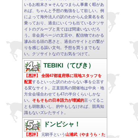
いるお粗末さｗそんなつまらん事書く暇があ
れば、ちゃんと予想の勉強をして欲しい。例
によって海外法人の訳のわからん企業名を名
乗っており、過去にいくつも出ているクソサ
イトのグループと見てほぼ間違いないだろ
う。非会員ページの文言や、配信物でわかる
滲み出る頭の悪さと、過去のサイトとの繋が
りを感じる謳い文句。予想を買うまでもな
い。クソサイトなのでお気をつけて。
TEBIKI（てびき）
【悪評】
全国47都道府県に現地スタッフを
配置
するといった訳のわからない事を公言す
る変なサイト。正直競馬の開催地は中央・地
方全会場合わせても47の半分くらいしかな
い。
そもそもの日本語力が壊滅的
言ってるこ
とも胡散臭いし、的中もしなければ、競馬知
識もないズレたサイト。
ドンピシャ！
【悪評】
元騎手という
山浦武（やまうら・た