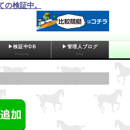
ての検証中。
▶検証中DB
▶管理人ブログ
kensyou
blog