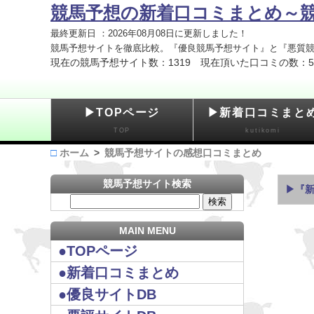
競馬予想の新着口コミまとめ～
最終更新日 ：2026年08月08日に更新しました！
競馬予想サイトを徹底比較。『優良競馬予想サイト』と『悪質
現在の競馬予想サイト数：1319 現在頂いた口コミの数：57
▶TOPページ
▶新着口コミまと
TOP
kutikomi
ホーム
競馬予想サイトの感想口コミまとめ
競馬予想サイト検索
▶『
検索
MAIN MENU
●
TOPページ
●
新着口コミまとめ
●
優良サイトDB