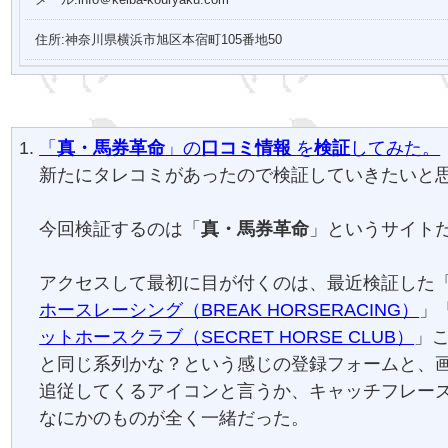
住所:神奈川県横浜市旭区本宿町105番地50
「
真・馬券革命
」の
口コミ
情報
を
検証
してみた。
新たにタレコミがあったので検証していきたいと
今回検証するのは「
真・馬券革命
」というサイト
アクセスして最初に目が付くのは、最近検証した
ホースレーシング（BREAK HORSERACING）
」
ットホースクラブ（SECRET HORSE CLUB）
」こ
と同じ系列かな？という感じの登録フォームと、
追従してくるアイコンと言うか、キャッチフレー
なにかのものが全く一緒だった。