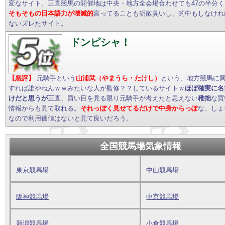
変なサイト。正直競馬の開催地は中央・地方全会場合わせても47の半分
そもそもの日本語力が壊滅的
言ってることも胡散臭いし、的中もしなけれ
ないズレたサイト。
ドンピシャ！
【悪評】
元騎手という
山浦武（やまうら・たけし）
という、地方競馬に
すれば誰やねんｗｗみたいな人が監修？？しているサイトｗ
ほぼ確実に名
けだと思うが
正直、買い目を見る限り元騎手が考えたと思えない
稚拙
な買
情報からも見て取れる。
それっぽく見せてるだけで中身からっぽ
な、しょ
なので利用価値はないと見て良いだろう。
全国競馬場気象情報
東京競馬場
中山競馬場
阪神競馬場
中京競馬場
新潟競馬場
小倉競馬場