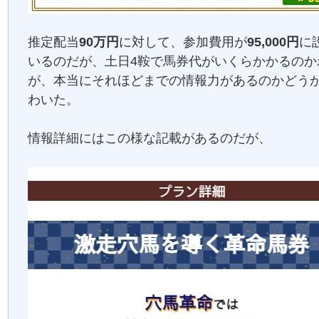
推定配当
90万円
に対して、参加費用が
95,000円
に
いるのだが、土日4鞍で馬券代がいくらかかるのか
が、本当にそれほどまでの情報力があるのかどう
わいた。
情報詳細にはこの様な記載があるのだが、