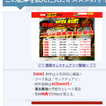
▽▽ 競馬サンクチュアリ〜聖域〜 ▽▽
【NEW】
的中は４月25日に確認！
・コース名は「サンクチュアリ」
・的中金額は
45万6600円！
・
過去最強
の予想力とレース選定
・登録
特典で
100ptが貰える。