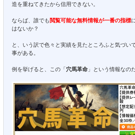
造を重ねてきたから信用できない。
ならば、誰でも
閲覧可能な無料情報が一番の指標
はないか？
と、いう訳で色々と実績を見たところふと気づい
事がある。
例を挙げると、この「
穴馬革命
」という情報なの