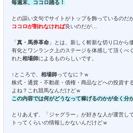
毎週末、ココロ踊る！
との謳い文句でサイトがトップを飾っているのだ
ココロが割れなければ
良いのだが…
「
真・馬券革命
」とは、新しく斬新な切り口から
有化とワンランク上のステージを体感して頂くべ
れた
相場師
によるものらしいです。
↑ところで、
相場師
ってなに？ｗ
株式・通貨・不動産・債権・商品などへの投資す
よね？これ競馬なんだけどｗ
この内容では何がどうなって稼げるのかが全く分
とりあえず、「ジャグラー」が好きな人が運営し
トってくらいの情報しかないんだけどｗ