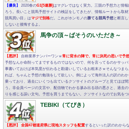
【優良】
2020春の
G1[5連勝]
はマグレではなく実力。三競の予想力と情報
ろう。長いこと競馬予想サイトの検証をしてきたが、情報ルートから取材
競馬買い目」は
マジで別格
だ。これがホンモノの
勝てる競馬予想
と断言し
しないと後悔するよ。
馬争の頂～ばそうのいただき～
【悪評】
自称業界ナンバーワンｗ
常に背水の陣で、常に決死の思いで予
予想なんか命削ってまでするものではないので、何を言ってるのかサッパ
事書いておけば本気度が伝わると勘違いしているお粗末さｗそんなつまら
れば、ちゃんと予想の勉強をして欲しい。例によって海外法人の訳のわか
乗っており、過去にいくつも出ているクソサイトのグループと見てほぼ間
う。非会員ページの文言や、配信物でわかる滲み出る頭の悪さと、過去の
りを感じる謳い文句。予想を買うまでもない。クソサイトなのでお気をつ
TEBIKI（てびき）
【悪評】
全国47都道府県に現地スタッフを配置
するといった訳のわから