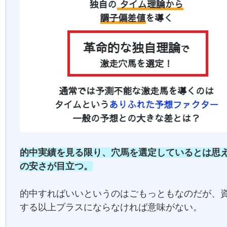
的中実績を見る限り、穴馬を選定しているとは思
の安さが目立つ。
的中すればいいというのはごもっともなのだが、
する以上プラスにならなければ意味がない。