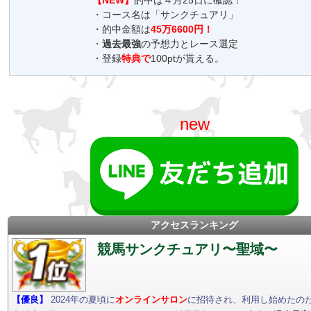
【NEW】
的中は４月25日に確認！
・コース名は「サンクチュアリ」
・的中金額は
45万6600円！
・
過去最強
の予想力とレース選定
・登録
特典で
100ptが貰える。
new
アクセスランキング
競馬サンクチュアリ〜聖域〜
【優良】
2024年の夏頃に
オンラインサロン
に招待され、利用し始めたの