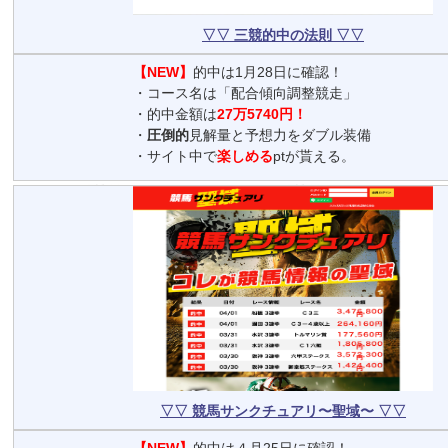
▽▽ 三競的中の法則 ▽▽
【NEW】
的中は1月28日に確認！
・コース名は「配合傾向調整競走」
・的中金額は
27万5740円！
・
圧倒的
見解量と予想力をダブル装備
・サイト中で
楽しめる
ptが貰える。
▽▽ 競馬サンクチュアリ〜聖域〜 ▽▽