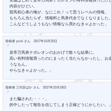
先週はじめて皇帝万馬券ナポレオンの有料情報買ったけ
内容がひどい。
競馬初心者の俺が、なにこれ！って思うレベルの情報。
もちろん当たらず、情報料と馬券代全てなくなりました
こんなどうしようもない情報なら買わなきゃよかった」
投稿者 yu-ki さん 2017年10月25日
「
皇帝万馬券ナポレオンのおかげで散々な結果に。
高い有料情報買ったのにまったく当たらなかったし、お
うなもん。
やらなきゃよかった。」
投稿者 三代目ばか さん 2017年10月18日
「
また騙された・・・。
的中したって報告を信じてしまう正確どうにかしたい。