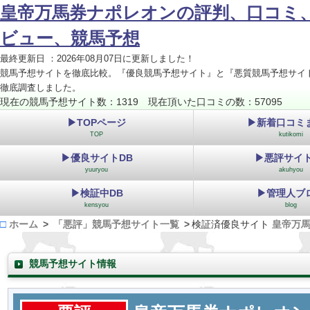
皇帝万馬券ナポレオンの評判、口コミ
ビュー、競馬予想
最終更新日 ：2026年08月07日に更新しました！
競馬予想サイトを徹底比較。『優良競馬予想サイト』と『悪質競馬予想サイ
徹底調査しました。
現在の競馬予想サイト数：1319 現在頂いた口コミの数：57095
▶TOPページ
▶新着口コミ
TOP
kutikomi
▶優良サイトDB
▶悪評サイト
yuuryou
akuhyou
▶検証中DB
▶管理人ブ
kensyou
blog
ホーム
「悪評」競馬予想サイト一覧
検証済優良サイト
皇帝万
競馬予想サイト情報