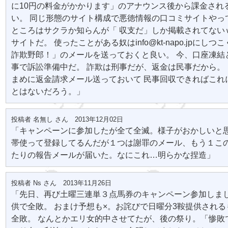
に10円の料金がかかります」のアナウンス後から課金され
い。 同じ形態のサイト構成で悪徳情報の口コミサイトやっ
ところはサクラか知らんが「 収支だ」しか掲載されてないｗ
サイトだ。 使ったことがある奴はinfo@kt-napo.jpにしつ
詐欺野郎！」のメールを送っておくと良い。 今、口座凍結
事で訴訟準備中だ。 詐欺は刑事だが、返金は民事だから。
まめに返金請求メール送っておいて 民事回収できればこれ
とはないだろう。」
投稿者 名無し さん 2013年12月02日
「キャンペーンに参加したが全て全滅。様子がおかしいと
帯使って登録してるんだが１つは謝罪のメール、もう１こ
たりの報告メールが届いた。なにこれ…明らかな捏造」
投稿者 Ns さん 2013年11月26日
「先日、再び土曜三連単３点馬券のキャンペーン参加しま
供で全敗。 おまけ予想も×。お詫びで日曜分3鞍提供され
全敗。 なんとかエリ女的中させてたが、後の祭り。「惨敗