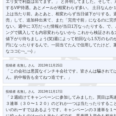
エリ女で利益は出てます。」 と弁明してました。そして、
するVIP待遇。あとメールが相変わらず多い。 土日なんか１
上は当たり前。あとあと、相変わらず当日値下がりする。週
売」して、追加枠出来て、また「完売寸前」になるのに完
ない。週中に 3万だった情報が当日1万なったりする。で
ングで購入しても内容変わらないから これから検証される
値下がり待ちましょう(笑)週によって初回なら1.5万のものが
円になったりするんで。一回当てたんで信用してたけど、
なココ(;￢_￢) 」
投稿者 名無し さん 2013年11月25日
「この会社は悪質なインチキ会社です。皆さんは騙されて
ん。的中報告も全てねつ造です。」
投稿者 名無し さん 2013年11月17日
「２週続けてキャンペーンに参加してみました。買目は馬
３連単（３０〜１２０）のどれか一つは当たったりするこ
いのれーすではあるようです。キャンペーンの３連単を１
に絞ったものは一つも当たらずです。馬券購入資金を相当