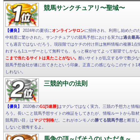
競馬サンクチュアリ〜聖域〜
【優良】
2024年の夏頃に
オンラインサロン
に招待され、利用し始めたの
中精度に驚かされた。サンクチュアリの競馬予想における実力は
過去最高
ても過言ではないだろう。現段階ではケチの付け所は無料情報の複勝1点
れすらも1ユーザーとして無料でも、もっと稼がせてよって願望でしかな
こまで当たるサイトは見たことがない。
酷いサイトが乱立する中で数少な
競馬予想会社が遂に出てきたという印象。正直この感じならこのサイト1
しれない。
三競的中の法則
【優良】
2020春の
G1[5連勝]
はマグレではなく実力。三競の予想力と情報
ろう。長いこと競馬予想サイトの検証をしてきたが、情報ルートから取材
競馬買い目」は
マジで別格
だ。これがホンモノの
勝てる競馬予想
と断言し
しないと後悔するよ。
馬争の頂～ばそうのいただき～