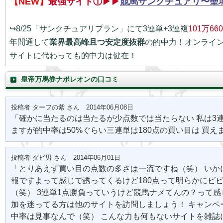
【NEW】
最強サイト①▶▶
競馬サンクチュアリ〜聖
↪8/25「サンクチュアリプラン」にて3連単+3連複
101万66
年間通して
業界最高峰且つ安定度抜群
の的中力！オンライ
サイトに代わっても的中力は健在！
皇帝万馬券ナポレオンの口コミ
投稿者 ターフの紫 さん 2014年06月08日
「確かに当たるのは当たるが少点数では当たらない 私は3
ますが的中率は50%ぐらい三連単は180点の買い目は 買え
投稿者 ダビ男 さん 2014年06月01日
「とりあえず買い目の点数の多さは一流ですね（笑） いか
報ですよって感じで誘ってくるけど180点って明らかにビ
（笑） 3連単1点勝負っていうけど競馬ナメてんの？って感
加を迷ってる方は他のサイトを訪問しましょう！ キャンペ
中率は見事なんで（笑） こんな力も何もないサイトを雑誌