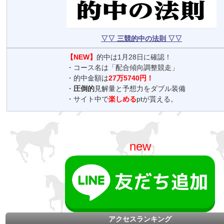
▽▽ 三競的中の法則 ▽▽
【NEW】
的中は1月28日に確認！
・コース名は「配合傾向調整競走」
・的中金額は
27万5740円！
・
圧倒的
見解量と予想力をダブル装備
・サイト中で
楽しめる
ptが貰える。
new
アクセスランキング