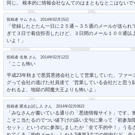
同じ。 根本的に情報会社なんてのはまともなとこはないで
投稿者 サム さん 2014年02月15日
「登録したとたん一日に２５通～３５通のメールが送られ
ぎて３日で着信拒否したけど、３日間のメール１００通以
いよ！」
投稿者 名無 さん 2014年02月12日
「ここも怖い
平成23年秋まで悪質悪徳会社として営業していた、ファー
グって会社の逃げた社員達て゛営業している会社だと思う
かれるよ、地獄の閻魔大王よりも怖いよ」
投稿者 匿名お試し人 さん 2014年02月06日
「みなさんが書いている通りの「悪徳情報サイト」です。
こそこ当たるのでつい値下げの謳い文句に乗って「初参加
セット」というのに参加しましたが「全て不的中！」うる
れてくる「的中メール」しかも3連単3点での的中など、全