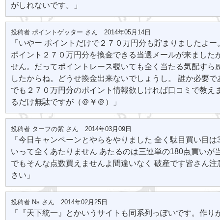
がしれないです。」
投稿者 ポイントゲッター さん 2014年05月14日
「いやー ポイントだけで２７０万円分も貯まりましたよー
ポイント２７０万円分を換金できる当選メールが来ました
せん。だってポイントレース覗いても全く当たる気配すら
したからね。どうせ換金出来ないでしょうし。 誰か必要で
でも２７０万円分のポイント情報欲しければ口コミで教えま
るだけ無駄ですが（＠￥＠）」
投稿者 ターフの紫 さん 2014年03月09日
「今日キャンペーンとやらをやりました 全く駄目買い目は
いって全くあたりません あたるのは三連単の180点買いが
でもそんな点数買えませんよ間違いなく 破産です皆さん注
さい」
投稿者 Ns さん 2014年02月25日
「『天下統一』とかいうサイトも同系列っぽいです。作り