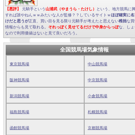
【悪評】
元騎手という
山浦武（やまうら・たけし）
という、地方競馬に
すれば誰やねんｗｗみたいな人が監修？？しているサイトｗ
ほぼ確実に名
けだと思うが
正直、買い目を見る限り元騎手が考えたと思えない
稚拙
な買
情報からも見て取れる。
それっぽく見せてるだけで中身からっぽ
な、しょ
なので利用価値はないと見て良いだろう。
全国競馬場気象情報
東京競馬場
中山競馬場
阪神競馬場
中京競馬場
新潟競馬場
小倉競馬場
福島競馬場
札幌競馬場
函館競馬場
京都競馬場