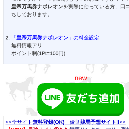
皇帝万馬券ナポレオン
を実際に使っている方、
口
ちしております。
「
皇帝万馬券ナポレオン
」の料金設定
無料情報アリ
ポイント制(1Pt=100円)
new
<<全サイト
無料登録(OK)
優良
競馬予想サイト
!!>>