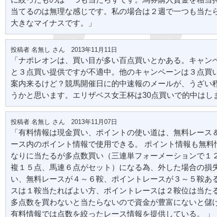
当てるのは無理な感じです。私の場合は２週で一つも当た
大きなマイナスです。」
投稿者 名無し さん 2013年11月11日
「ナポレオンは、買い目が多い百点買いとかある。キャン
と３点買い提供ですが不適中。他のキャンペーンは３点買
案内来るけど？競馬開催日に的中速報のメールが、うざい
うかと思います。エリザベス女王杯は30点買いで的中はし
投稿者 名無し さん 2013年11月07日
「有料情報は現金買い、ポイントの使い道は、無料レース
ース内のポイント情報で使用できる。 ポイント情報も無料
なりに当たるが多点数買い（三連単フォーメーションで１
複１５点、馬連６点がセット）になる為、外した場合の損
い、無料レースが４～６鞍、ポイントレースが３～５鞍あ
スは１鞍当たればよい方、ポイントレースは２鞍位は当た
多点数を買わないと当たらないので資金が豊富にないと儲
有料情報では点数を絞ったレース情報を提供している。 」