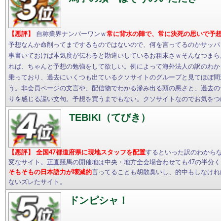
【悪評】
自称業界ナンバーワンｗ
常に背水の陣で、常に決死の思いで予
予想なんか命削ってまでするものではないので、何を言ってるのかサッパ
事書いておけば本気度が伝わると勘違いしているお粗末さｗそんなつまら
れば、ちゃんと予想の勉強をして欲しい。例によって海外法人の訳のわか
乗っており、過去にいくつも出ているクソサイトのグループと見てほぼ間
う。非会員ページの文言や、配信物でわかる滲み出る頭の悪さと、過去の
りを感じる謳い文句。予想を買うまでもない。クソサイトなのでお気をつ
TEBIKI（てびき）
【悪評】
全国47都道府県に現地スタッフを配置
するといった訳のわから
変なサイト。正直競馬の開催地は中央・地方全会場合わせても47の半分
そもそもの日本語力が壊滅的
言ってることも胡散臭いし、的中もしなけれ
ないズレたサイト。
ドンピシャ！