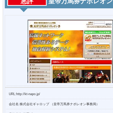
悪評
皇帝万馬券ナポレオン
URL:http://kt-napo.jp/
会社名:株式会社ギャロップ （皇帝万馬券ナポレオン事務局）