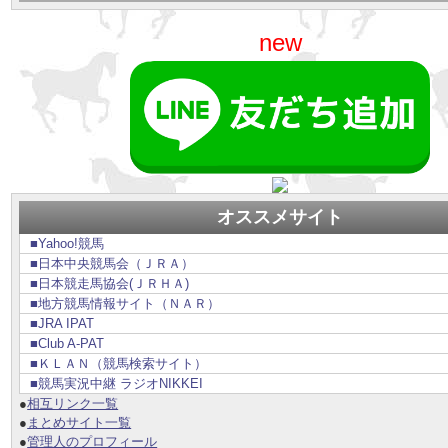
new
オススメサイト
■Yahoo!競馬
■日本中央競馬会（ＪＲＡ）
■日本競走馬協会(ＪＲＨＡ)
■地方競馬情報サイト（ＮＡＲ）
■JRA IPAT
■Club A-PAT
■ＫＬＡＮ（競馬検索サイト）
■競馬実況中継 ラジオNIKKEI
●
相互リンク一覧
●
まとめサイト一覧
●
管理人のプロフィール