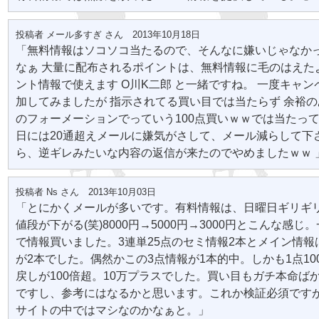
投稿者 メール多すぎ さん 2013年10月18日
「無料情報はソコソコ当たるので、そんなに嫌いじゃなか
なぁ 大量に配布されるポイントは、無料情報に毛のはえた
ント情報で使えます O川K二郎 と一緒ですね。 一度キャ
加してみましたが 指示されてる買い目では当たらず 余裕
のフォーメーションでっていう100点買いｗｗでは当たって
日には20通超えメールに嫌気がさして、メール減らして下
ら、逆ギレみたいな内容の返信が来たのでやめましたｗｗ 
投稿者 Ns さん 2013年10月03日
「とにかくメールが多いです。有料情報は、日曜日ギリギリ
値段が下がる(笑)8000円→5000円→3000円とこんな感じ。
で情報買いました。3連単25点のセミ情報2本とメイン情報
が2本でした。偶然かこの3点情報が1本的中。しかも1点10
戻しが100倍超。10万プラスでした。買い目もガチ本命ば
ですし、参考にはなるかと思います。これか検証必須です
サイトの中ではマシなのかなぁと。」