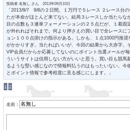
投稿者 名無し さん 2013年09月10日
「2013/9/7 9/8の２日間。１万円で５レース ２レース分
たが本命がほとんど来てない。結局３レースしか当たらな
目の点数も３連単フォーメーションの２５点だが、１着固
が外れればそれまで。何より押さえの買い目で全レースに
ョン１００点掛けの指示がある。しかも、１点1000円推奨
がかかりすぎ。当たればいいが、今回の結果から大赤字。
VIP会員だからか応募してないのにポイント当選メールが
ういうサイトは信用しない方がいいと思う。買い目も競馬
るような堅い感じなので情報料払うのはもったいない。今
とポイント情報で参考程度に見る感じにします。」
1
2
名前：