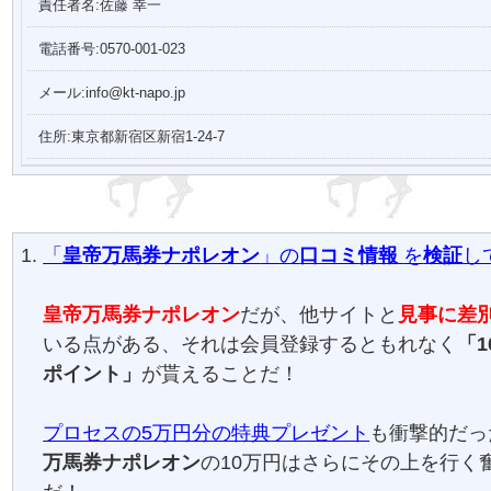
責任者名:佐藤 幸一
電話番号:0570-001-023
メール:info@kt-napo.jp
住所:東京都新宿区新宿1-24-7
「
皇帝万馬券ナポレオン
」の
口コミ
情報
を
検証
し
皇帝万馬券ナポレオン
だが、他サイトと
見事に差
いる点がある、それは会員登録するともれなく
「
ポイント」
が貰えることだ！
プロセスの5万円分の特典プレゼント
も衝撃的だっ
万馬券ナポレオン
の10万円はさらにその上を行く