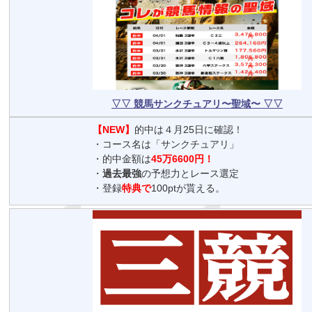
▽▽ 競馬サンクチュアリ〜聖域〜 ▽▽
【NEW】
的中は４月25日に確認！
・コース名は「サンクチュアリ」
・的中金額は
45万6600円！
・
過去最強
の予想力とレース選定
・登録
特典で
100ptが貰える。