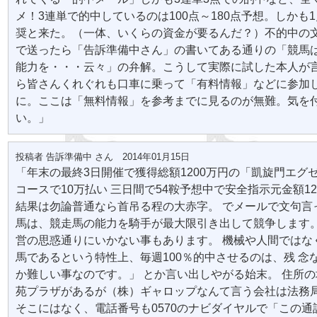
メ！3連単で的中しているのは100点～180点予想。しかも1点
奨と来た。（一体、いくらの資金が要るんだ？）不的中の
で送ったら「告訴準備中さん」の書いてある通りの「競馬
能力を・・・云々」の弁解。こうして実際に試した本人が
ら皆さんくれぐれも口車に乗って「有料情報」などに参加
に。ここは「無料情報」を参考までに見るのが無難。気を
い。」
投稿者 告訴準備中 さん 2014年01月15日
「年末の最終3日開催で獲得総額1200万円の「凱旋門エグ
コースで10万払い 三日間で54鞍予想中で安全指示元金額12
結果は勿論普通なら首吊る程の大赤字。 でメールで文句言
馬は、競走馬の能力を騎手が最大限引き出して競争します。
営の思惑通りにいかない事もあります。 機械や人間ではな
馬であるという特性上、毎週100％的中させるのは、残 念
か難しい事なのです。」 とか言い出しやがる始末。 住所
苑プラザがあるが（株）ギャロップなんて言う会社は法務
そこにはなく、電話番号も0570のナビダイヤルで「この通