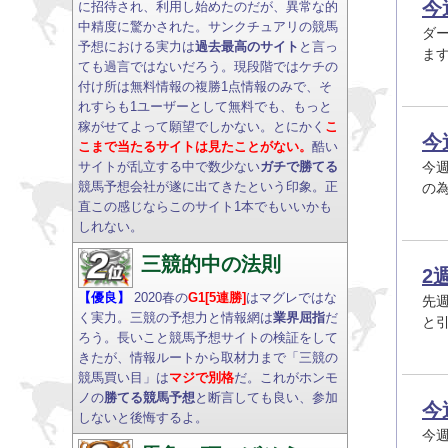
今
に招待され、利用し始めたのだが、異常な的
中精度に驚かされた。サンクチュアリの競馬
ダ
予想における実力は
過去最高のサイト
と言っ
ま
ても過言ではないだろう。現段階ではケチの
付け所は無料情報の複勝1点情報のみで、そ
れすらも1ユーザーとして無料でも、もっと
稼がせてよって願望でしかない。とにかく
こ
今
こまで当たるサイトは見たことがない。
酷い
今
サイトが乱立する中で数少ない
ガチで勝てる
競馬予想会社が遂に出てきたという印象。正
の
直この感じならこのサイト1本でもいいかも
しれない。
三競的中の法則
2
【優良】
2020春の
G1[5連勝]
はマグレではな
先
く実力。三競の予想力と情報網は
業界屈指
だ
と
ろう。長いこと競馬予想サイトの検証をして
きたが、情報ルートから取材力まで「三競の
競馬買い目」は
マジで別格
だ。これがホンモ
ノの
勝てる競馬予想
と断言しても良い、参加
今
しないと後悔するよ。
今