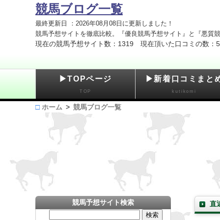
競馬ブログ一覧
最終更新日 ：2026年08月08日に更新しました！
競馬予想サイトを徹底比較。『優良競馬予想サイト』と『悪質
現在の競馬予想サイト数：1319 現在頂いた口コミの数：57
▶TOPページ
▶新着口コミまと
TOP
kutikomi
ホーム
競馬ブログ一覧
競馬予想サイト検索
直
検索