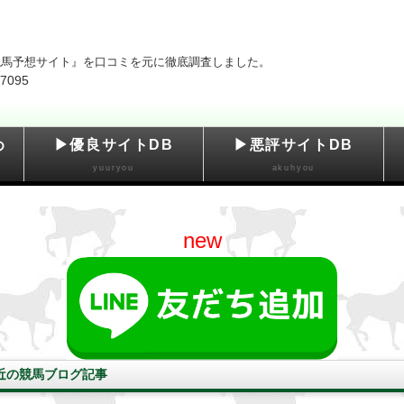
競馬予想サイト』を口コミを元に徹底調査しました。
095
め
▶優良サイトDB
▶悪評サイトDB
yuuryou
akuhyou
new
近の競馬ブログ記事