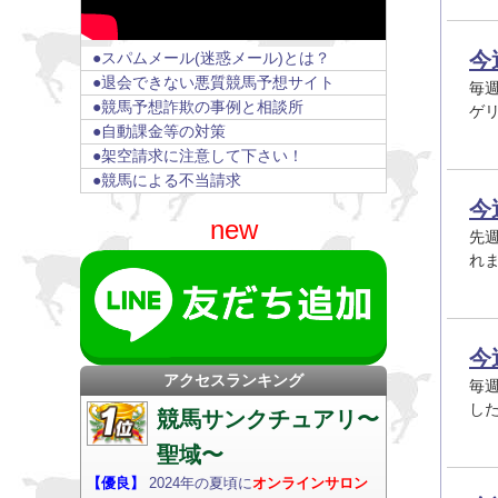
今
●スパムメール(迷惑メール)とは？
●退会できない悪質競馬予想サイト
毎
●競馬予想詐欺の事例と相談所
ゲリ
●自動課金等の対策
●架空請求に注意して下さい！
●競馬による不当請求
今
new
先
れ
今
アクセスランキング
毎
し
競馬サンクチュアリ〜
聖域〜
【優良】
2024年の夏頃に
オンラインサロン