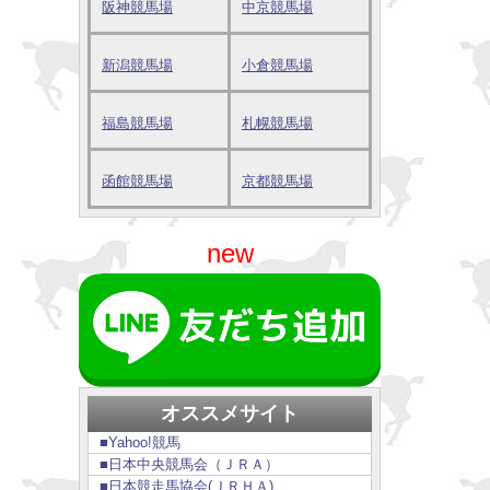
阪神競馬場
中京競馬場
新潟競馬場
小倉競馬場
福島競馬場
札幌競馬場
函館競馬場
京都競馬場
new
オススメサイト
■Yahoo!競馬
■日本中央競馬会（ＪＲＡ）
■日本競走馬協会(ＪＲＨＡ)