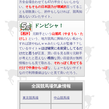
方全会場合わせても47の半分くらいしかな
い。
そもそもの日本語力が壊滅的
言ってるこ
とも胡散臭いし、的中もしなければ、競馬知
識もないズレたサイト。
ドンピシャ！
【悪評】
元騎手という
山浦武（やまうら・た
けし）
という、地方競馬に興味のない私から
すれば誰やねんｗｗみたいな人が監修？？し
ているサイトｗ
ほぼ確実に名前貸ししてるだ
けだと思うが
正直、買い目を見る限り元騎手
が考えたと思えない
稚拙
な買い目提供が無料
情報からも見て取れる。
それっぽく見せてる
だけで中身からっぽ
な、しょーもないサイト
なので利用価値はないと見て良いだろう。
全国競馬場気象情報
東京競馬場
中山競馬場