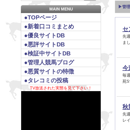
▶管
MAIN MENU
●
TOPページ
●
新着口コミまとめ
セ
●
優良サイトDB
先
ま
●
悪評サイトDB
●
検証中サイトDB
●
管理人競馬ブログ
今
●
悪質サイトの特徴
毎
●
タレコミの投稿
苑S
TV放送された実態を見て下さい！
秋
先
レ