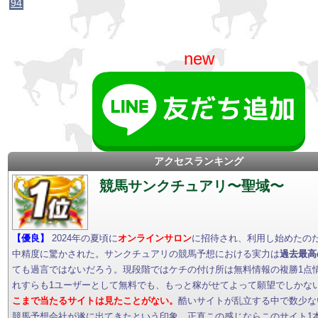
94
new
アクセスランキング
競馬サンクチュアリ〜聖域〜
【優良】
2024年の夏頃に
オンラインサロン
に招待され、利用し始めたの
中精度に驚かされた。サンクチュアリの競馬予想における実力は
過去最高
ても過言ではないだろう。現段階ではケチの付け所は無料情報の複勝1点
れすらも1ユーザーとして無料でも、もっと稼がせてよって願望でしかな
こまで当たるサイトは見たことがない。
酷いサイトが乱立する中で数少な
競馬予想会社が遂に出てきたという印象。正直この感じならこのサイト1