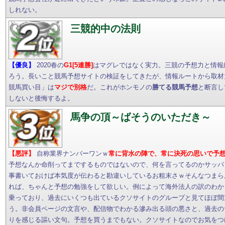
しれない。
三競的中の法則
【優良】
2020春の
G1[5連勝]
はマグレではなく実力。三競の予想力と情報
ろう。長いこと競馬予想サイトの検証をしてきたが、情報ルートから取材
競馬買い目」は
マジで別格
だ。これがホンモノの
勝てる競馬予想
と断言し
しないと後悔するよ。
馬争の頂～ばそうのいただき～
【悪評】
自称業界ナンバーワンｗ
常に背水の陣で、常に決死の思いで予
予想なんか命削ってまでするものではないので、何を言ってるのかサッパ
事書いておけば本気度が伝わると勘違いしているお粗末さｗそんなつまら
れば、ちゃんと予想の勉強をして欲しい。例によって海外法人の訳のわか
乗っており、過去にいくつも出ているクソサイトのグループと見てほぼ間
う。非会員ページの文言や、配信物でわかる滲み出る頭の悪さと、過去の
りを感じる謳い文句。予想を買うまでもない。クソサイトなのでお気をつ