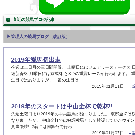
直近の競馬ブログ記事
▶管理人の競馬ブログ（改訂版）
2019年愛馬初出走
今週は土日月の三日間開催。 土曜日にはフェアリーステークス 
経新春杯 月曜日には京成杯 と3つの重賞レースが行われます。 
注目ではありますが、一番の注目は
2019年01月11日
→
2019年のスタートは中山金杯で乾杯!!
先週土曜日より2019年の中央競馬が始まりました。 京都金杯は
なりましたが、 中山金杯では好調教馬として推奨していたウイ
見事優勝!! 2着には同舞台で行わ
2019年01月07日
→