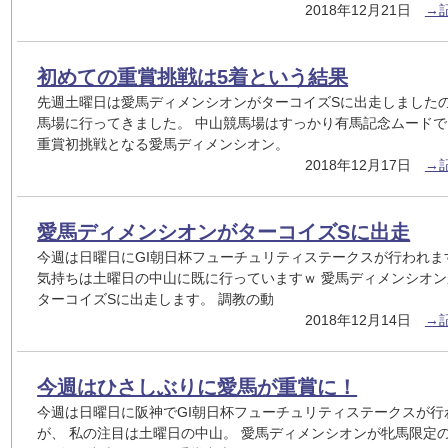
2018年12月21日
→
初めての重賞挑戦は5着という結果
先週土曜日は愛馬ディメンシオンがターコイズSに出走しました
馬場に行ってきました。 中山競馬場はすっかり有馬記念ムードで
重賞初挑戦となる愛馬ディメンシオン。
2018年12月17日
→
愛馬ディメンシオンがターコイズSに出走
今週は日曜日にGI朝日杯フューチュリティステークスが行われま
気持ちは土曜日の中山に既に行っていますｗ 愛馬ディメンシオ
ターコイズSに出走します。 調教の動
2018年12月14日
→
今週はひさしぶりに愛馬が重賞に！
今週は日曜日に阪神でGI朝日杯フューチュリティステークスが行
が、 私の注目は土曜日の中山。 愛馬ディメンシオンが牝馬限定