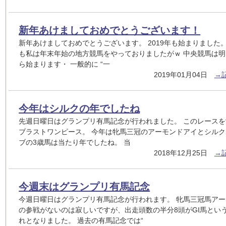
新年あけましておめでとうございます！
新年あけましておめでとうございます。 2019年も始まりました。
も私は年末年始の地方競馬をやっておりましたがｗ 中央競馬は
ら始まります・ 一般的に “一
2019年01月04日
→
今年はシルクの年でしたね
先週日曜日はグランプリ有馬記念が行われました。 このレース
ブラストワンピース。 今年は牝馬三冠のアーモンドアイとシル
ブの3歳馬は当たり年でしたね。 当
2018年12月25日
→
今週末はグランプリ有馬記念
今週日曜日はグランプリ有馬記念が行われます。 牝馬三冠馬ア
の参戦がないのは寂しいですが、出走頭数の半分8頭がGI馬とい
れとなりました。 過去の有馬記念では“