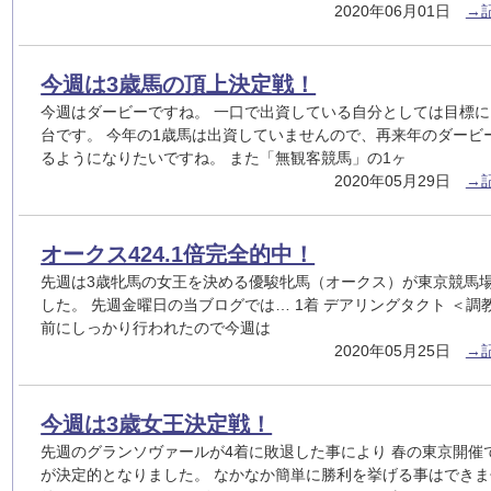
2020年06月01日
→
今週は3歳馬の頂上決定戦！
今週はダービーですね。 一口で出資している自分としては目標
台です。 今年の1歳馬は出資していませんので、再来年のダービ
るようになりたいですね。 また「無観客競馬」の1ヶ
2020年05月29日
→
オークス424.1倍完全的中！
先週は3歳牝馬の女王を決める優駿牝馬（オークス）が東京競馬
した。 先週金曜日の当ブログでは… 1着 デアリングタクト ＜調教
前にしっかり行われたので今週は
2020年05月25日
→
今週は3歳女王決定戦！
先週のグランソヴァールが4着に敗退した事により 春の東京開催
が決定的となりました。 なかなか簡単に勝利を挙げる事はできま