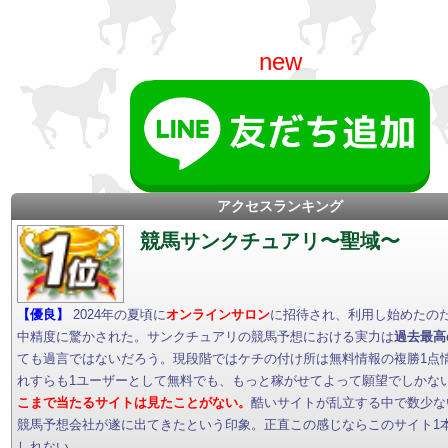
new
アクセスランキング
競馬サンクチュアリ〜聖域〜
【優良】
2024年の夏頃に
オンラインサロン
に招待され、利用し始めたの
中精度に驚かされた。サンクチュアリの競馬予想における実力は
過去最高
ても過言ではないだろう。現段階ではケチの付け所は無料情報の複勝1点
れすらも1ユーザーとして無料でも、もっと稼がせてよって願望でしかな
こまで当たるサイトは見たことがない。
酷いサイトが乱立する中で数少な
競馬予想会社が遂に出てきたという印象。正直この感じならこのサイト1
しれない。