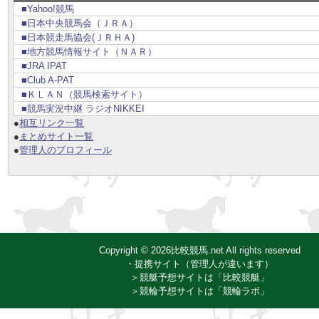
■Yahoo!競馬
■日本中央競馬会（ＪＲＡ）
■日本競走馬協会(ＪＲＨＡ)
■地方競馬情報サイト（ＮＡＲ）
■JRA IPAT
■Club A-PAT
■ＫＬＡＮ（競馬検索サイト）
■競馬実況中継 ラジオNIKKEI
●
相互リンク一覧
●
まとめサイト一覧
●
管理人のプロフィール
Copyright © 2026比較競馬.net All rights reserved
・提携サイト（管理人が違います）
＞競艇予想サイトは「比較競艇」
＞競輪予想サイトは「競輪ラボ」