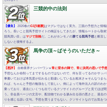
三競的中の法則
【優良】
2020春の
G1[5連勝]
はマグレではなく実力。三競の予想力と情報
ろう。長いこと競馬予想サイトの検証をしてきたが、情報ルートから取材
競馬買い目」は
マジで別格
だ。これがホンモノの
勝てる競馬予想
と断言し
しないと後悔するよ。
馬争の頂～ばそうのいただき～
【悪評】
自称業界ナンバーワンｗ
常に背水の陣で、常に決死の思いで予
予想なんか命削ってまでするものではないので、何を言ってるのかサッパ
事書いておけば本気度が伝わると勘違いしているお粗末さｗそんなつまら
れば、ちゃんと予想の勉強をして欲しい。例によって海外法人の訳のわか
乗っており、過去にいくつも出ているクソサイトのグループと見てほぼ間
う。非会員ページの文言や、配信物でわかる滲み出る頭の悪さと、過去の
りを感じる謳い文句。予想を買うまでもない。クソサイトなのでお気をつ