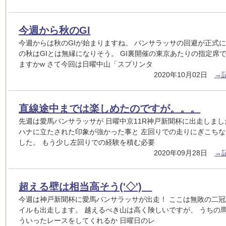
今週から秋のGI
今週からは秋のGIが始まりますね。 パンサラッサの回避が正式に
の秋はGIとは無縁になりそう。 GI裏開催の東京あたりの指定席
ますかw さて今回は日曜中山「スプリンタ
2020年10月02日
→
直線途中までは楽しめたのですが。。。
先週は愛馬パンサラッサが 日曜中京11R神戸新聞杯に出走しまし
ハナに立たされた印象が強かった事と 左回りでの走りにぎこち
した。 もう少し左回りでの経験を積む必要
2020年09月28日
→
超える壁は相当高そう('◇')ゞ
今週は神戸新聞杯に愛馬パンサラッサが出走！ ここは無敗の二
イルも出走します。 越えるべき山は高く険しいですが、 うちの馬
ういったレースをしてくれるか 日曜日のレ