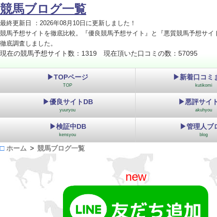
競馬ブログ一覧
最終更新日 ：2026年08月10日に更新しました！
競馬予想サイトを徹底比較。『優良競馬予想サイト』と『悪質競馬予想サイ
徹底調査しました。
現在の競馬予想サイト数：1319 現在頂いた口コミの数：57095
▶TOPページ
▶新着口コミ
TOP
kutikomi
▶優良サイトDB
▶悪評サイト
yuuryou
akuhyou
▶検証中DB
▶管理人ブ
kensyou
blog
ホーム
競馬ブログ一覧
new