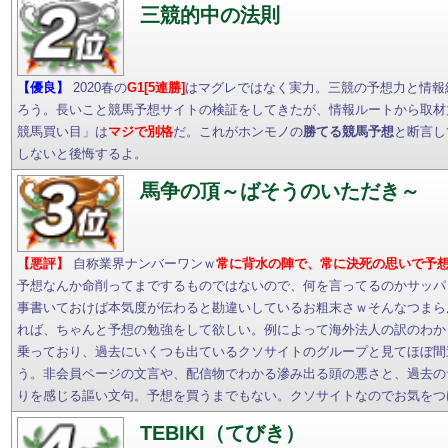
三競的中の法則
【優良】
2020春の
G1[5連勝]
はマグレではなく実力。三競の予想力と情報
ろう。長いこと競馬予想サイトの検証をしてきたが、情報ルートから取材
競馬買い目」は
マジで別格
だ。これがホンモノの
勝てる競馬予想
と断言し
しないと後悔するよ。
馬争の頂～ばそうのいただき～
【悪評】
自称業界ナンバーワンｗ
常に背水の陣で、常に決死の思いで予
予想なんか命削ってまでするものではないので、何を言ってるのかサッパ
事書いておけば本気度が伝わると勘違いしているお粗末さｗそんなつまら
れば、ちゃんと予想の勉強をして欲しい。例によって海外法人の訳のわか
乗っており、過去にいくつも出ているクソサイトのグループと見てほぼ間
う。非会員ページの文言や、配信物でわかる滲み出る頭の悪さと、過去の
りを感じる謳い文句。予想を買うまでもない。クソサイトなのでお気をつ
TEBIKI（てびき）