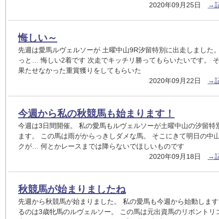
2020年09月25日
→
悔しい～
先週は愛馬ルヴェルソーが 土曜中山9R汐留特別に出走しました。
っと… 悔しい2着です 次走でキッチリ勝ってもらいたいです。 
果たせなかった重賞獲りをしてもらいた
2020年09月22日
→
今週から私の秋競馬も始まります！
今週は3日間開催。 私の愛馬もルヴェルソーが土曜中山の汐留特
ます。 この馬は雨がからっきしダメな馬。 そこにきて明日の中
クが… 何とかレースまでは降らないでほしいものです
2020年09月18日
→
秋競馬が始まりましたね
先週から秋競馬が始まりました。 私の愛馬も今週から始動します
るのは3歳牝馬のルヴェルソー。 この馬は元出資馬のリボントリ