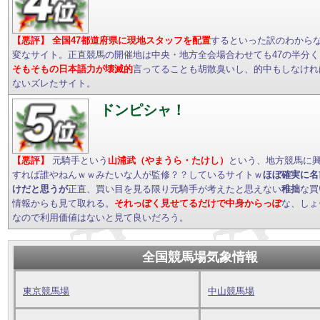
【悪評】
全国47都道府県に現地スタッフを配置
するといった訳のわから
変なサイト。正直競馬の開催地は中央・地方全会場合わせても47の半分
そもそもの日本語力が壊滅的
言ってることも胡散臭いし、的中もしなけれ
ないズレたサイト。
ドンピシャ！
【悪評】
元騎手という
山浦武（やまうら・たけし）
という、地方競馬に
すれば誰やねんｗｗみたいな人が監修？？しているサイトｗ
ほぼ確実に名
けだと思うが
正直、買い目を見る限り元騎手が考えたと思えない
稚拙
な買
情報からも見て取れる。
それっぽく見せてるだけで中身からっぽ
な、しょ
なので利用価値はないと見て良いだろう。
全国競馬場気象情報
東京競馬場
中山競馬場