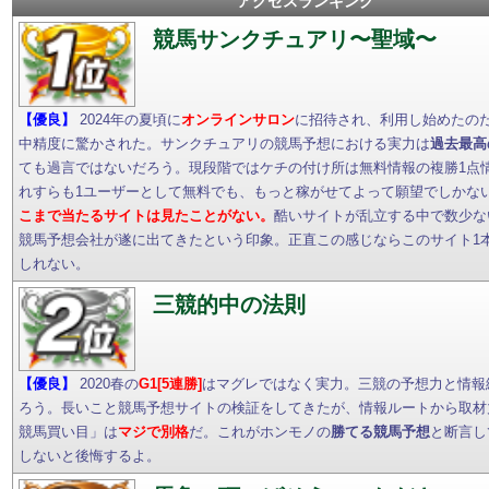
アクセスランキング
競馬サンクチュアリ〜聖域〜
【優良】
2024年の夏頃に
オンラインサロン
に招待され、利用し始めたの
中精度に驚かされた。サンクチュアリの競馬予想における実力は
過去最高
ても過言ではないだろう。現段階ではケチの付け所は無料情報の複勝1点
れすらも1ユーザーとして無料でも、もっと稼がせてよって願望でしかな
こまで当たるサイトは見たことがない。
酷いサイトが乱立する中で数少な
競馬予想会社が遂に出てきたという印象。正直この感じならこのサイト1
しれない。
三競的中の法則
【優良】
2020春の
G1[5連勝]
はマグレではなく実力。三競の予想力と情報
ろう。長いこと競馬予想サイトの検証をしてきたが、情報ルートから取材
競馬買い目」は
マジで別格
だ。これがホンモノの
勝てる競馬予想
と断言し
しないと後悔するよ。