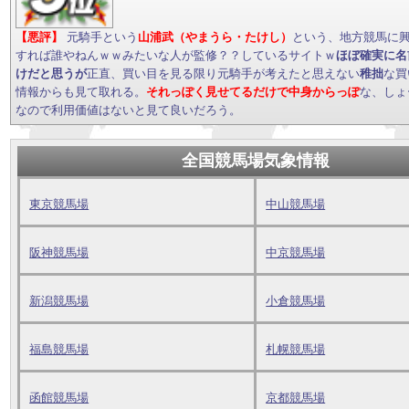
【悪評】
元騎手という
山浦武（やまうら・たけし）
という、地方競馬に
すれば誰やねんｗｗみたいな人が監修？？しているサイトｗ
ほぼ確実に名
けだと思うが
正直、買い目を見る限り元騎手が考えたと思えない
稚拙
な買
情報からも見て取れる。
それっぽく見せてるだけで中身からっぽ
な、しょ
なので利用価値はないと見て良いだろう。
全国競馬場気象情報
東京競馬場
中山競馬場
阪神競馬場
中京競馬場
新潟競馬場
小倉競馬場
福島競馬場
札幌競馬場
函館競馬場
京都競馬場