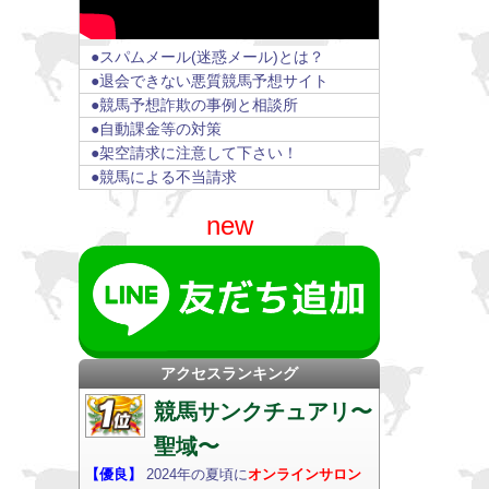
●スパムメール(迷惑メール)とは？
●退会できない悪質競馬予想サイト
●競馬予想詐欺の事例と相談所
●自動課金等の対策
●架空請求に注意して下さい！
●競馬による不当請求
new
アクセスランキング
競馬サンクチュアリ〜
聖域〜
【優良】
2024年の夏頃に
オンラインサロン