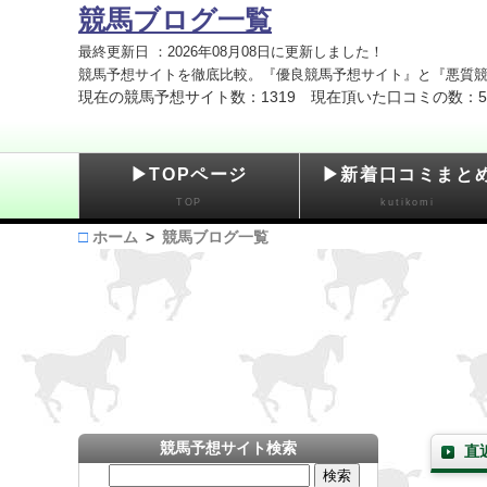
競馬ブログ一覧
最終更新日 ：2026年08月08日に更新しました！
競馬予想サイトを徹底比較。『優良競馬予想サイト』と『悪質
現在の競馬予想サイト数：1319 現在頂いた口コミの数：57
▶TOPページ
▶新着口コミまと
TOP
kutikomi
ホーム
競馬ブログ一覧
競馬予想サイト検索
直
検索