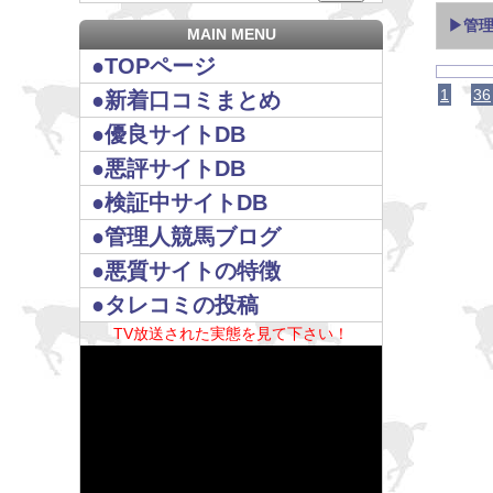
▶管
MAIN MENU
●
TOPページ
1
36
●
新着口コミまとめ
●
優良サイトDB
●
悪評サイトDB
●
検証中サイトDB
●
管理人競馬ブログ
●
悪質サイトの特徴
●
タレコミの投稿
TV放送された実態を見て下さい！