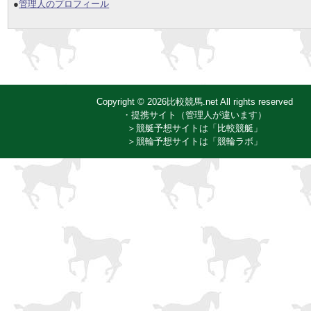
●
管理人のプロフィール
Copyright © 2026比較競馬.net All rights reserved
・提携サイト（管理人が違います）
＞競艇予想サイトは「比較競艇」
＞競輪予想サイトは「競輪ラボ」