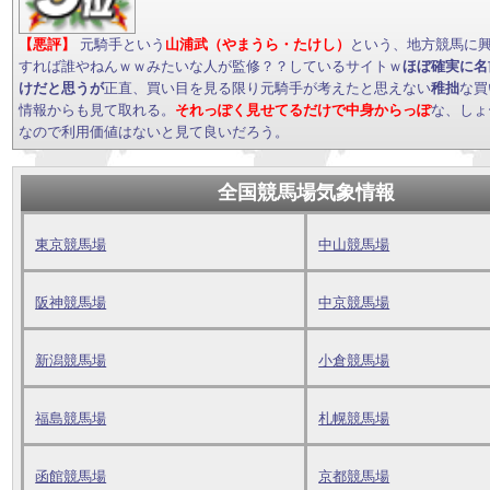
【悪評】
元騎手という
山浦武（やまうら・たけし）
という、地方競馬に
すれば誰やねんｗｗみたいな人が監修？？しているサイトｗ
ほぼ確実に名
けだと思うが
正直、買い目を見る限り元騎手が考えたと思えない
稚拙
な買
情報からも見て取れる。
それっぽく見せてるだけで中身からっぽ
な、しょ
なので利用価値はないと見て良いだろう。
全国競馬場気象情報
東京競馬場
中山競馬場
阪神競馬場
中京競馬場
新潟競馬場
小倉競馬場
福島競馬場
札幌競馬場
函館競馬場
京都競馬場