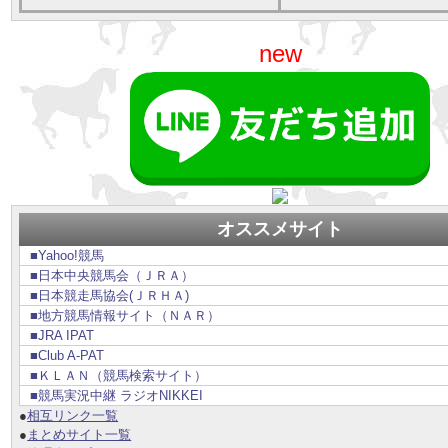
new
オススメサイト
■Yahoo!競馬
■日本中央競馬会（ＪＲＡ）
■日本競走馬協会(ＪＲＨＡ)
■地方競馬情報サイト（ＮＡＲ）
■JRA IPAT
■Club A-PAT
■ＫＬＡＮ（競馬検索サイト）
■競馬実況中継 ラジオNIKKEI
●
相互リンク一覧
●
まとめサイト一覧