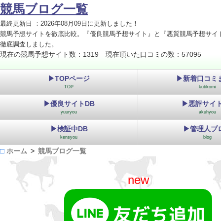
競馬ブログ一覧
最終更新日 ：2026年08月09日に更新しました！
競馬予想サイトを徹底比較。『優良競馬予想サイト』と『悪質競馬予想サイ
徹底調査しました。
現在の競馬予想サイト数：1319 現在頂いた口コミの数：57095
▶TOPページ
▶新着口コミ
TOP
kutikomi
▶優良サイトDB
▶悪評サイト
yuuryou
akuhyou
▶検証中DB
▶管理人ブ
kensyou
blog
ホーム
競馬ブログ一覧
new