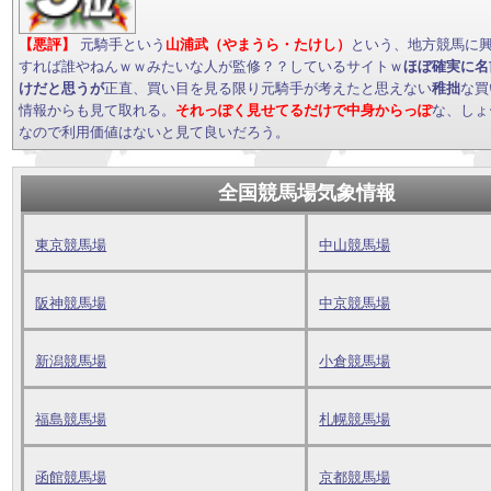
【悪評】
元騎手という
山浦武（やまうら・たけし）
という、地方競馬に
すれば誰やねんｗｗみたいな人が監修？？しているサイトｗ
ほぼ確実に名
けだと思うが
正直、買い目を見る限り元騎手が考えたと思えない
稚拙
な買
情報からも見て取れる。
それっぽく見せてるだけで中身からっぽ
な、しょ
なので利用価値はないと見て良いだろう。
全国競馬場気象情報
東京競馬場
中山競馬場
阪神競馬場
中京競馬場
新潟競馬場
小倉競馬場
福島競馬場
札幌競馬場
函館競馬場
京都競馬場