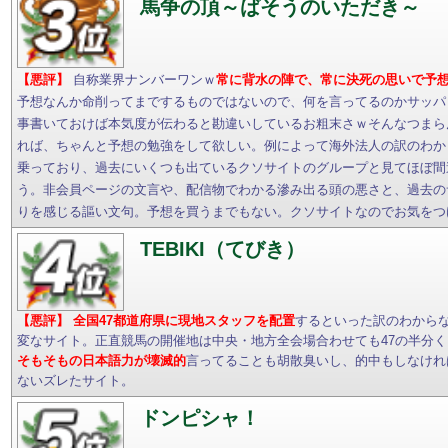
馬争の頂～ばそうのいただき～
【悪評】
自称業界ナンバーワンｗ
常に背水の陣で、常に決死の思いで予
予想なんか命削ってまでするものではないので、何を言ってるのかサッパ
事書いておけば本気度が伝わると勘違いしているお粗末さｗそんなつまら
れば、ちゃんと予想の勉強をして欲しい。例によって海外法人の訳のわか
乗っており、過去にいくつも出ているクソサイトのグループと見てほぼ間
う。非会員ページの文言や、配信物でわかる滲み出る頭の悪さと、過去の
りを感じる謳い文句。予想を買うまでもない。クソサイトなのでお気をつ
TEBIKI（てびき）
【悪評】
全国47都道府県に現地スタッフを配置
するといった訳のわから
変なサイト。正直競馬の開催地は中央・地方全会場合わせても47の半分
そもそもの日本語力が壊滅的
言ってることも胡散臭いし、的中もしなけれ
ないズレたサイト。
ドンピシャ！