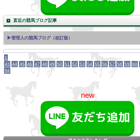
直近の競馬ブログ記事
▶管理人の競馬ブログ（改訂版）
1
43
44
45
46
47
48
49
50
51
52
53
54
55
56
57
58
59
60
94
new