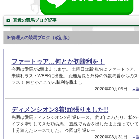
直近の競馬ブログ記事
▶管理人の競馬ブログ（改訂版）
ファートゥア…何とか初勝利を！
今週は愛馬が2頭出走します。 土曜日は新潟7Rにファートゥア。
未勝利ラストWEEKに出走。 距離延長と外枠の偶数馬番からの
ラス！ 何とかここで未勝利を脱出し
2020年09月05日
→
ディメンシオン3着!頑張りました!!
先週は愛馬ディメンシオンの引退レース。 約3年にわたり、私の
イフを牽引してきた功労馬。 直線でも舌を出したまま走っていて
十分狙えたレースでした。 今回は引退レー
2020年08月31日
→