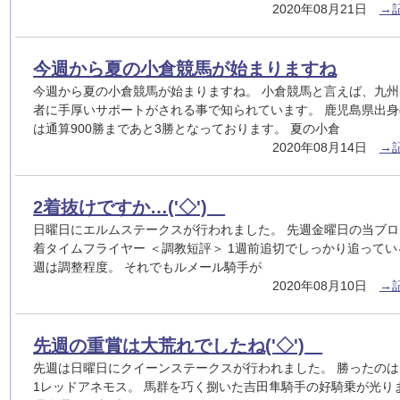
2020年08月21日
→
今週から夏の小倉競馬が始まりますね
今週から夏の小倉競馬が始まりますね。 小倉競馬と言えば、九
者に手厚いサポートがされる事で知られています。 鹿児島県出
は通算900勝まであと3勝となっております。 夏の小倉
2020年08月14日
→
2着抜けですか…('◇')ゞ
日曜日にエルムステークスが行われました。 先週金曜日の当ブロ
着タイムフライヤー ＜調教短評＞ 1週前追切でしっかり追って
週は調整程度。 それでもルメール騎手が
2020年08月10日
→
先週の重賞は大荒れでしたね('◇')ゞ
先週は日曜日にクイーンステークスが行われました。 勝ったのは
1レッドアネモス。 馬群を巧く捌いた吉田隼騎手の好騎乗が光り