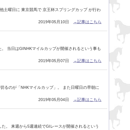
の他土曜日に 東京競馬で 京王杯スプリングカップ が行わ
2019年05月10日
→記事はこちら
。 当日はGINHKマイルカップが開催されるという事も
2019年05月07日
→記事はこちら
切るのが「NHKマイルカップ」。 また日曜日の早朝に
ま
2019年05月04日
→記事はこちら
た。 来週から5週連続でGIレースが開催されるという