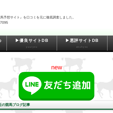
競馬予想サイト』を口コミを元に徹底調査しました。
095
め
▶優良サイトDB
▶悪評サイトDB
yuuryou
akuhyou
new
近の競馬ブログ記事