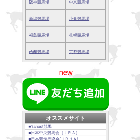
阪神競馬場
中京競馬場
新潟競馬場
小倉競馬場
福島競馬場
札幌競馬場
函館競馬場
京都競馬場
new
オススメサイト
■Yahoo!競馬
■日本中央競馬会（ＪＲＡ）
■日本競走馬協会(ＪＲＨＡ)