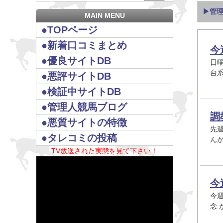
▶管
MAIN MENU
●
TOPページ
●
新着口コミまとめ
今
●
優良サイトDB
日
台
●
悪評サイトDB
●
検証中サイトDB
●
管理人競馬ブログ
調
●
悪質サイトの特徴
先
●
タレコミの投稿
ん
TV放送された実態を見て下さい！
今
今週
念 