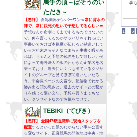
馬争の頂～ばそうのい
事
ただき～
【悪評】
自称業界ナンバーワンｗ
常に背水の
陣で、常に決死の思いで予想してるらしいｗ
1
6
予想なんか命削ってまでするものではないの
で、何を言ってるのかサッパリｗそれっぽい
事書いておけば本気度が伝わると勘違いして
いるお粗末さｗそんなつまらん事書く暇があ
れば、ちゃんと予想の勉強をして欲しい。例
によって海外法人の訳のわからん企業名を名
乗っており、過去にいくつも出ているクソサ
イトのグループと見てほぼ間違いないだろ
う。非会員ページの文言や、配信物でわかる
滲み出る頭の悪さと、過去のサイトとの繋が
りを感じる謳い文句。予想を買うまでもな
い。クソサイトなのでお気をつけて。
TEBIKI（てびき）
【悪評】
全国47都道府県に現地スタッフを
配置
するといった訳のわからない事を公言す
る変なサイト。正直競馬の開催地は中央・地