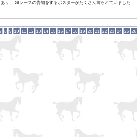
もあり、 GIレースの告知をするポスターがたくさん飾られていました
7
8
9
10
11
12
13
14
15
16
17
18
19
20
21
22
23
24
25
26