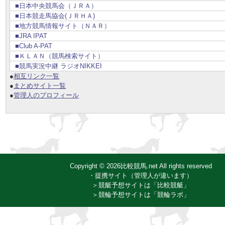
■日本中央競馬会（ＪＲＡ）
■日本競走馬協会(ＪＲＨＡ)
■地方競馬情報サイト（ＮＡＲ）
■JRA IPAT
■Club A-PAT
■ＫＬＡＮ（競馬検索サイト）
■競馬実況中継 ラジオNIKKEI
●
相互リンク一覧
●
まとめサイト一覧
●
管理人のプロフィール
Copyright © 2026比較競馬.net All rights reserved
・提携サイト（管理人が違います）
＞競艇予想サイトは「比較競艇」
＞競輪予想サイトは「競輪ラボ」