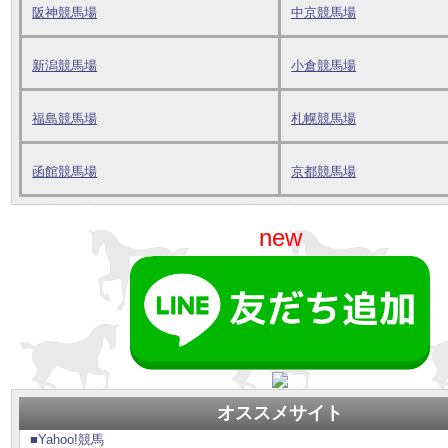
阪神競馬場
中京競馬場
新潟競馬場
小倉競馬場
福島競馬場
札幌競馬場
函館競馬場
京都競馬場
new
オススメサイト
■Yahoo!競馬