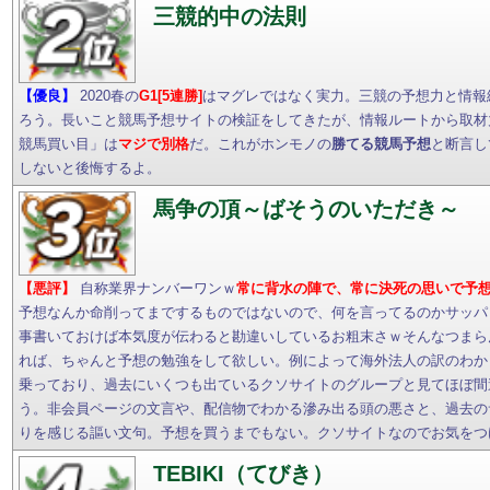
三競的中の法則
【優良】
2020春の
G1[5連勝]
はマグレではなく実力。三競の予想力と情報
ろう。長いこと競馬予想サイトの検証をしてきたが、情報ルートから取材
競馬買い目」は
マジで別格
だ。これがホンモノの
勝てる競馬予想
と断言し
しないと後悔するよ。
馬争の頂～ばそうのいただき～
【悪評】
自称業界ナンバーワンｗ
常に背水の陣で、常に決死の思いで予
予想なんか命削ってまでするものではないので、何を言ってるのかサッパ
事書いておけば本気度が伝わると勘違いしているお粗末さｗそんなつまら
れば、ちゃんと予想の勉強をして欲しい。例によって海外法人の訳のわか
乗っており、過去にいくつも出ているクソサイトのグループと見てほぼ間
う。非会員ページの文言や、配信物でわかる滲み出る頭の悪さと、過去の
りを感じる謳い文句。予想を買うまでもない。クソサイトなのでお気をつ
TEBIKI（てびき）