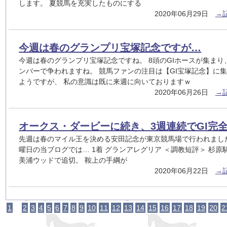
します。 夏競馬を充実したものにする
2020年06月29日
→
今週は春のグランプリ宝塚記念ですが…
今週は春のグランプリ宝塚記念ですね。 8頭のGIホースが集まり
ンバーで争われますね。 競馬ファンの注目は【GI宝塚記念】に
ようですが、 私の意識は既に来週に向いておりますｗ
2020年06月26日
→
オークス・ダービーに続き、3週連続でGI完
先週は春のマイル王を決める安田記念が東京競馬場で行われまし
曜日の当ブログでは… 1着 グランアレグリア ＜調教短評＞ 杉原
美浦ウッドで追切。 鞍上の手綱が
2020年06月22日
→
1
2
3
4
5
6
7
8
9
10
11
12
13
14
15
16
17
18
19
20
2