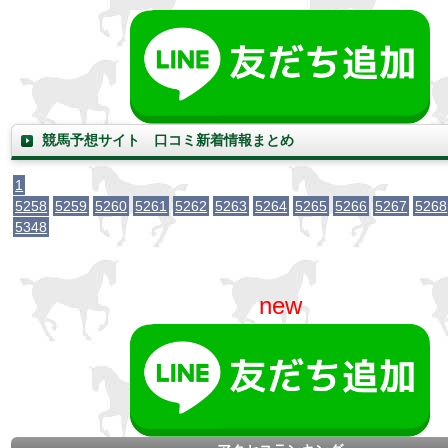
競馬予想サイト 口コミ新着情報まとめ
1
5258
5259
5260
5261
5262
5263
5264
5265
5266
5267
5268
5348
new