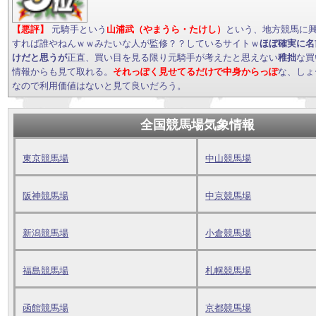
【悪評】
元騎手という
山浦武（やまうら・たけし）
という、地方競馬に
すれば誰やねんｗｗみたいな人が監修？？しているサイトｗ
ほぼ確実に名
けだと思うが
正直、買い目を見る限り元騎手が考えたと思えない
稚拙
な買
情報からも見て取れる。
それっぽく見せてるだけで中身からっぽ
な、しょ
なので利用価値はないと見て良いだろう。
全国競馬場気象情報
東京競馬場
中山競馬場
阪神競馬場
中京競馬場
新潟競馬場
小倉競馬場
福島競馬場
札幌競馬場
函館競馬場
京都競馬場