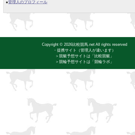
●
管理人のプロフィール
Copyright © 2026比較競馬.net All rights reserved
・提携サイト（管理人が違います）
＞競艇予想サイトは「比較競艇」
＞競輪予想サイトは「競輪ラボ」