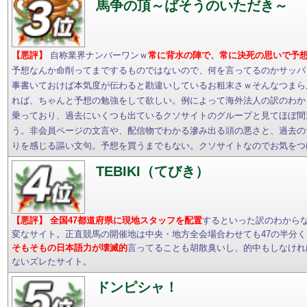
馬争の頂～ばそうのいただき～
【悪評】
自称業界ナンバーワンｗ
常に背水の陣で、常に決死の思いで予
予想なんか命削ってまでするものではないので、何を言ってるのかサッパ
事書いておけば本気度が伝わると勘違いしているお粗末さｗそんなつまら
れば、ちゃんと予想の勉強をして欲しい。例によって海外法人の訳のわか
乗っており、過去にいくつも出ているクソサイトのグループと見てほぼ間
う。非会員ページの文言や、配信物でわかる滲み出る頭の悪さと、過去の
りを感じる謳い文句。予想を買うまでもない。クソサイトなのでお気をつ
TEBIKI（てびき）
【悪評】
全国47都道府県に現地スタッフを配置
するといった訳のわから
変なサイト。正直競馬の開催地は中央・地方全会場合わせても47の半分
そもそもの日本語力が壊滅的
言ってることも胡散臭いし、的中もしなけれ
ないズレたサイト。
ドンピシャ！