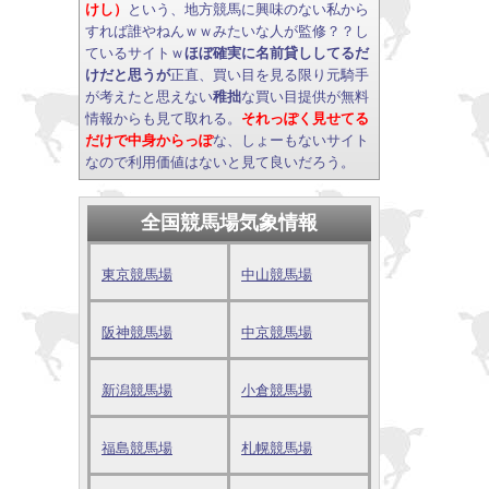
けし）
という、地方競馬に興味のない私から
すれば誰やねんｗｗみたいな人が監修？？し
ているサイトｗ
ほぼ確実に名前貸ししてるだ
けだと思うが
正直、買い目を見る限り元騎手
が考えたと思えない
稚拙
な買い目提供が無料
情報からも見て取れる。
それっぽく見せてる
だけで中身からっぽ
な、しょーもないサイト
なので利用価値はないと見て良いだろう。
全国競馬場気象情報
東京競馬場
中山競馬場
阪神競馬場
中京競馬場
新潟競馬場
小倉競馬場
福島競馬場
札幌競馬場