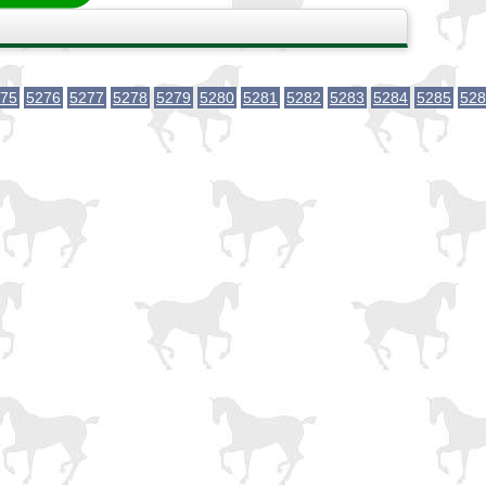
75
5276
5277
5278
5279
5280
5281
5282
5283
5284
5285
528