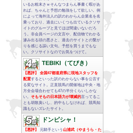
いるお粗末さｗそんなつまらん事書く暇があ
れば、ちゃんと予想の勉強をして欲しい。例
によって海外法人の訳のわからん企業名を名
乗っており、過去にいくつも出ているクソサ
イトのグループと見てほぼ間違いないだろ
う。非会員ページの文言や、配信物でわかる
滲み出る頭の悪さと、過去のサイトとの繋が
りを感じる謳い文句。予想を買うまでもな
い。クソサイトなのでお気をつけて。
TEBIKI（てびき）
【悪評】
全国47都道府県に現地スタッフを
配置
するといった訳のわからない事を公言す
る変なサイト。正直競馬の開催地は中央・地
方全会場合わせても47の半分くらいしかな
い。
そもそもの日本語力が壊滅的
言ってるこ
とも胡散臭いし、的中もしなければ、競馬知
識もないズレたサイト。
ドンピシャ！
【悪評】
元騎手という
山浦武（やまうら・た