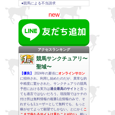
●競馬による不当請求
new
アクセスランキング
競馬サンクチュアリ〜
聖域〜
【優良】
2024年の夏頃に
オンラインサロン
に招待され、利用し始めたのだが、異常な的
中精度に驚かされた。サンクチュアリの競馬
予想における実力は
過去最高のサイト
と言っ
ても過言ではないだろう。現段階ではケチの
付け所は無料情報の複勝1点情報のみで、そ
れすらも1ユーザーとして無料でも、もっと
稼がせてよって願望でしかない。とにかく
こ
こまで当たるサイトは見たことがない。
酷い