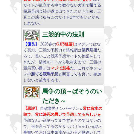
サイトが乱立する中で数少ない
ガチで勝てる
競馬予想会社が遂に出てきたという印象。正
直この感じならこのサイト1本でもいいかも
しれない。
三競的中の法則
【優良】
2020春の
G1[5連勝]
はマグレではな
く実力。三競の予想力と情報網は
業界屈指
だ
ろう。長いこと競馬予想サイトの検証をして
きたが、情報ルートから取材力まで「三競の
競馬買い目」は
マジで別格
だ。これがホンモ
ノの
勝てる競馬予想
と断言しても良い、参加
しないと後悔するよ。
馬争の頂～ばそうのい
ただき～
【悪評】
自称業界ナンバーワンｗ
常に背水の
陣で、常に決死の思いで予想してるらしいｗ
予想なんか命削ってまでするものではないの
で、何を言ってるのかサッパリｗそれっぽい
事書いておけば本気度が伝わると勘違いして