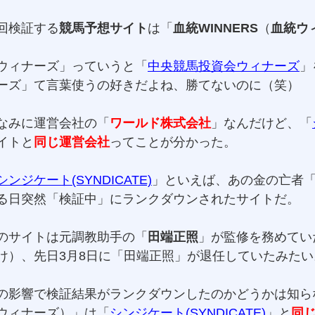
回検証する
競馬予想サイト
は「
血統WINNERS
（
血統ウ
ウィナーズ」っていうと「
中央競馬投資会ウィナーズ
」
ーズ」て言葉使うの好きだよね、勝てないのに（笑）
なみに運営会社の「
ワールド株式会社
」なんだけど、「
イトと
同じ運営会社
ってことが分かった。
シンジケート(SYNDICATE)
」といえば、あの金の亡者
る日突然「検証中」にランクダウンされたサイトだ。
のサイトは元調教助手の「
田端正照
」が監修を務めてい
け）、先日3月8日に「田端正照」が退任していたみたい
の影響で検証結果がランクダウンしたのかどうかは知らな
ウィナーズ）」は「
シンジケート(SYNDICATE)
」と
同