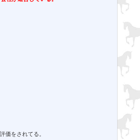
評価をされてる。