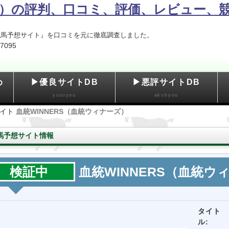
ーズ）の評判、口コミ、評価、レビュー、
競馬予想サイト』を口コミを元に徹底調査しました。
095
め
▶優良サイトDB
▶悪評サイトDB
yuuryou
akuhyou
サイト
血統WINNERS（血統ウィナーズ）
馬予想サイト情報
検証中
血統WINNERS（血統ウ
タイト
ル: