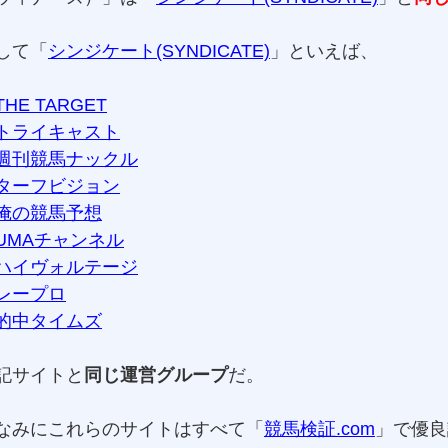
して「
シンジケート(SYNDICATE)
」といえば、
THE TARGET
トライキャスト
週刊競馬ナックル
ターフビジョン
俺の競馬予想
UMAチャンネル
ハイヴォルテージ
レープロ
的中タイムズ
記サイトと
同じ運営グループ
だ。
なみにこれらのサイトはすべて「
競馬検証.com
」で優良