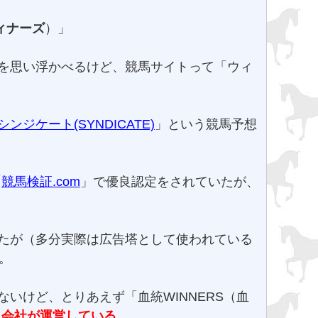
ィナーズ
）」
を思い浮かべるけど、競馬サイトって「ウィ
シンジケート(SYNDICATE)
」という競馬予想
「
競馬検証.com
」で優良認定をされていたが、
たが（多分実際は広告塔として使われている
。
いけど、とりあえず「血統WINNERS（血
じ会社が運営している。