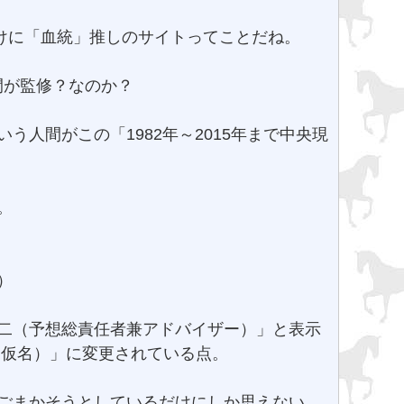
だけに「血統」推しのサイトってことだね。
人間が監修？なのか？
人間がこの「1982年～2015年まで中央現
。
）
二（予想総責任者兼アドバイザー）」と表示
（仮名）」に変更されている点。
ごまかそうとしているだけにしか思えない