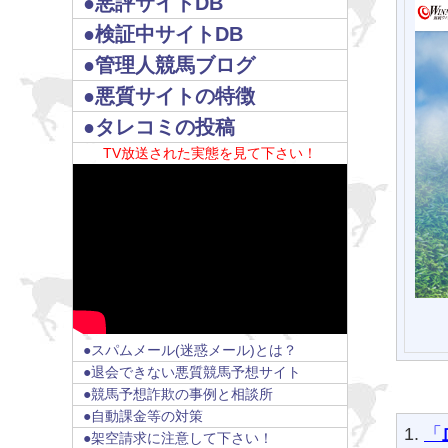
●
悪評サイトDB
●
検証中サイトDB
●
管理人競馬ブログ
●
悪質サイトの特徴
●
タレコミの投稿
TV放送された実態を見て下さい！
●スパムメール(迷惑メール)とは？
●退会できない悪質競馬予想サイト
●競馬予想詐欺の事例と相談所
●自動課金等の対策
「
●架空請求に注意して下さい！