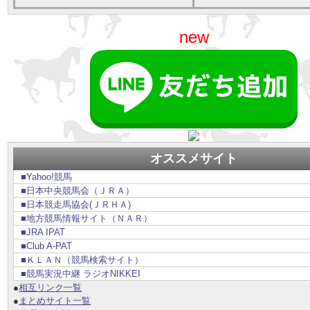
new
オススメサイト
■Yahoo!競馬
■日本中央競馬会（ＪＲＡ）
■日本競走馬協会(ＪＲＨＡ)
■地方競馬情報サイト（ＮＡＲ）
■JRA IPAT
■Club A-PAT
■ＫＬＡＮ（競馬検索サイト）
■競馬実況中継 ラジオNIKKEI
●
相互リンク一覧
●
まとめサイト一覧