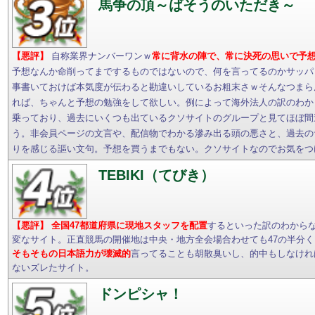
馬争の頂～ばそうのいただき～
【悪評】
自称業界ナンバーワンｗ
常に背水の陣で、常に決死の思いで予
予想なんか命削ってまでするものではないので、何を言ってるのかサッパ
事書いておけば本気度が伝わると勘違いしているお粗末さｗそんなつまら
れば、ちゃんと予想の勉強をして欲しい。例によって海外法人の訳のわか
乗っており、過去にいくつも出ているクソサイトのグループと見てほぼ間
う。非会員ページの文言や、配信物でわかる滲み出る頭の悪さと、過去の
りを感じる謳い文句。予想を買うまでもない。クソサイトなのでお気をつ
TEBIKI（てびき）
【悪評】
全国47都道府県に現地スタッフを配置
するといった訳のわから
変なサイト。正直競馬の開催地は中央・地方全会場合わせても47の半分
そもそもの日本語力が壊滅的
言ってることも胡散臭いし、的中もしなけれ
ないズレたサイト。
ドンピシャ！