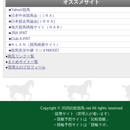
オススメサイト
■Yahoo!競馬
■日本中央競馬会（ＪＲＡ）
■日本競走馬協会(ＪＲＨＡ)
■地方競馬情報サイト（ＮＡＲ）
■JRA IPAT
■Club A-PAT
■ＫＬＡＮ（競馬検索サイト）
■競馬実況中継 ラジオNIKKEI
●
相互リンク一覧
●
まとめサイト一覧
●
管理人のプロフィール
Copyright © 2026比較競馬.net All rights reserved
・提携サイト（管理人が違います）
＞競艇予想サイトは「比較競艇」
＞競輪予想サイトは「競輪ラボ」