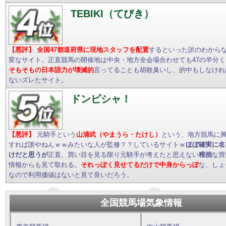
TEBIKI（てびき）
【悪評】
全国47都道府県に現地スタッフを配置
するといった訳のわから
変なサイト。正直競馬の開催地は中央・地方全会場合わせても47の半分
そもそもの日本語力が壊滅的
言ってることも胡散臭いし、的中もしなけれ
ないズレたサイト。
ドンピシャ！
【悪評】
元騎手という
山浦武（やまうら・たけし）
という、地方競馬に
すれば誰やねんｗｗみたいな人が監修？？しているサイトｗ
ほぼ確実に名
けだと思うが
正直、買い目を見る限り元騎手が考えたと思えない
稚拙
な買
情報からも見て取れる。
それっぽく見せてるだけで中身からっぽ
な、しょ
なので利用価値はないと見て良いだろう。
全国競馬場気象情報