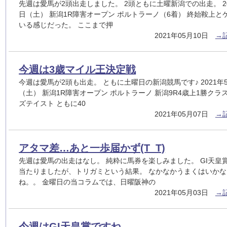
先週は愛馬が2頭出走しました。 2頭ともに土曜新潟での出走。 20
日（土） 新潟1R障害オープン ポルトラーノ（6着） 終始鞍上と
いる感じだった。 ここまで押
2021年05月10日
→
今週は3歳マイル王決定戦
今週は愛馬が2頭も出走。 ともに土曜日の新潟競馬です♪ 2021年
（土） 新潟1R障害オープン ポルトラーノ 新潟9R4歳上1勝クラ
ズテイスト ともに40
2021年05月07日
→
アタマ差…あと一歩届かず(T_T)
先週は愛馬の出走はなし。 純粋に馬券を楽しみました。 GI天皇
当たりましたが、トリガミという結果。 なかなかうまくはいか
ね。。 金曜日の当コラムでは、日曜阪神の
2021年05月03日
→
今週はGI天皇賞ですね