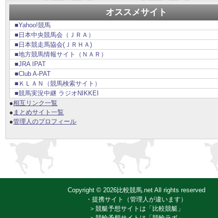
オススメサイト
■Yahoo!競馬
■日本中央競馬会（ＪＲＡ）
■日本競走馬協会(ＪＲＨＡ)
■地方競馬情報サイト（ＮＡＲ）
■JRA IPAT
■Club A-PAT
■ＫＬＡＮ（競馬検索サイト）
■競馬実況中継 ラジオNIKKEI
●
相互リンク一覧
●
まとめサイト一覧
●
管理人のプロフィール
Copyright © 2026比較競馬.net All rights reserved
・提携サイト（管理人が違います）
＞競艇予想サイトは「比較競艇」
＞競輪予想サイトは「競輪ラボ」