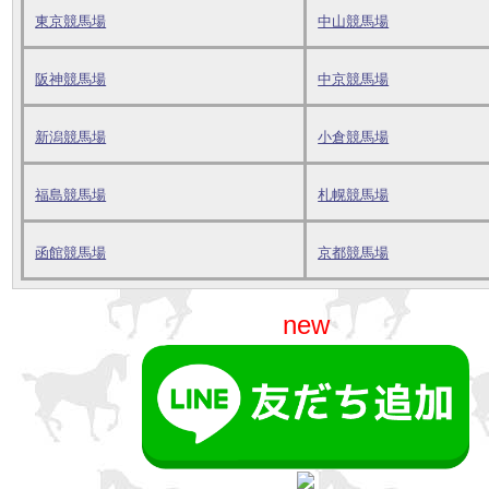
東京競馬場
中山競馬場
阪神競馬場
中京競馬場
新潟競馬場
小倉競馬場
福島競馬場
札幌競馬場
函館競馬場
京都競馬場
new