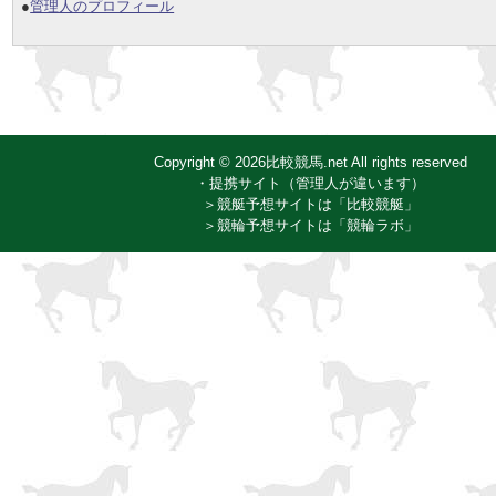
●
管理人のプロフィール
Copyright © 2026比較競馬.net All rights reserved
・提携サイト（管理人が違います）
＞競艇予想サイトは「比較競艇」
＞競輪予想サイトは「競輪ラボ」