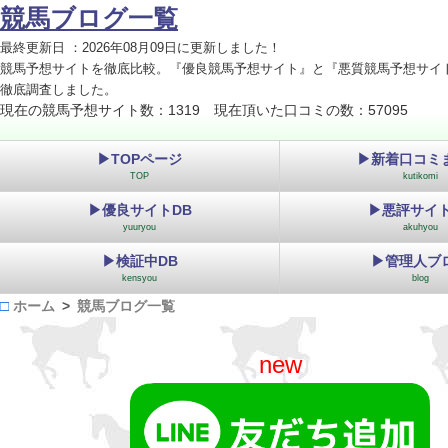
競馬ブログ一覧
最終更新日 ：2026年08月09日に更新しました！
競馬予想サイトを徹底比較。『優良競馬予想サイト』と『悪質競馬予想サイ
徹底調査しました。
現在の競馬予想サイト数：1319 現在頂いた口コミの数：57095
▶TOPページ
▶新着口コミ
TOP
kutikomi
▶優良サイトDB
▶悪評サイト
yuuryou
akuhyou
▶検証中DB
▶管理人ブ
kensyou
blog
ホーム
競馬ブログ一覧
new