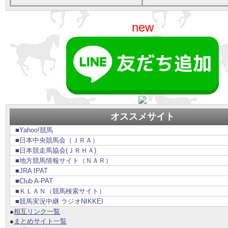
new
オススメサイト
■Yahoo!競馬
■日本中央競馬会（ＪＲＡ）
■日本競走馬協会(ＪＲＨＡ)
■地方競馬情報サイト（ＮＡＲ）
■JRA IPAT
■Club A-PAT
■ＫＬＡＮ（競馬検索サイト）
■競馬実況中継 ラジオNIKKEI
●
相互リンク一覧
●
まとめサイト一覧