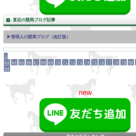
直近の競馬ブログ記事
▶管理人の競馬ブログ（改訂版）
1
63
64
65
66
67
68
69
70
71
72
73
74
75
76
77
78
79
80
94
new