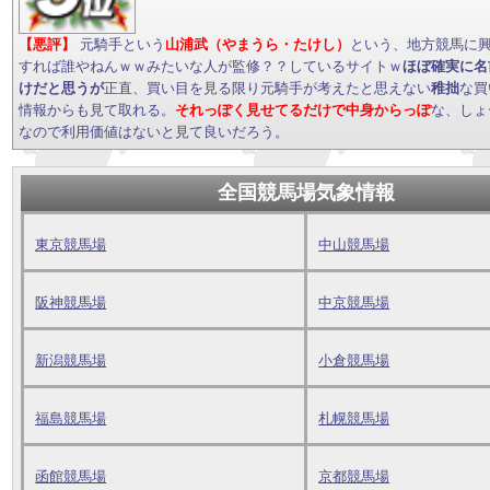
【悪評】
元騎手という
山浦武（やまうら・たけし）
という、地方競馬に
すれば誰やねんｗｗみたいな人が監修？？しているサイトｗ
ほぼ確実に名
けだと思うが
正直、買い目を見る限り元騎手が考えたと思えない
稚拙
な買
情報からも見て取れる。
それっぽく見せてるだけで中身からっぽ
な、しょ
なので利用価値はないと見て良いだろう。
全国競馬場気象情報
東京競馬場
中山競馬場
阪神競馬場
中京競馬場
新潟競馬場
小倉競馬場
福島競馬場
札幌競馬場
函館競馬場
京都競馬場