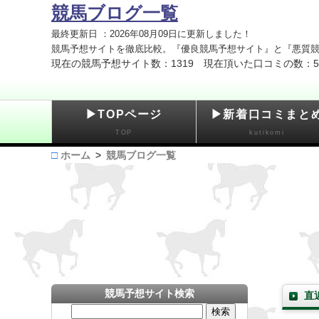
競馬ブログ一覧
最終更新日 ：2026年08月09日に更新しました！
競馬予想サイトを徹底比較。『優良競馬予想サイト』と『悪質
現在の競馬予想サイト数：1319 現在頂いた口コミの数：57
▶TOPページ
▶新着口コミまと
TOP
kutikomi
ホーム
競馬ブログ一覧
競馬予想サイト検索
直
検索