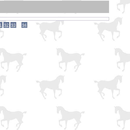
1
92
93
94