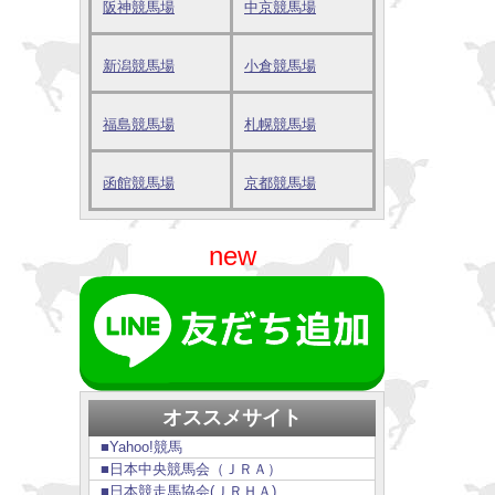
阪神競馬場
中京競馬場
新潟競馬場
小倉競馬場
福島競馬場
札幌競馬場
函館競馬場
京都競馬場
new
オススメサイト
■Yahoo!競馬
■日本中央競馬会（ＪＲＡ）
■日本競走馬協会(ＪＲＨＡ)