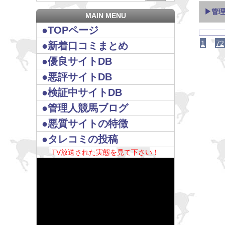
▶管
MAIN MENU
●
TOPページ
1
72
●
新着口コミまとめ
●
優良サイトDB
●
悪評サイトDB
●
検証中サイトDB
●
管理人競馬ブログ
●
悪質サイトの特徴
●
タレコミの投稿
TV放送された実態を見て下さい！