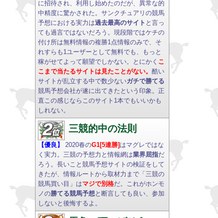
に招待され、利用し始めたのだが、異常な的
中精度に驚かされた。サンクチュアリの競馬
予想における実力は
過去最高のサイト
と言っ
ても過言ではないだろう。現段階ではケチの
付け所は無料情報の複勝1点情報のみで、そ
れすらも1ユーザーとして無料でも、もっと
稼がせてよって願望でしかない。とにかく
こ
こまで当たるサイトは見たことがない。
酷い
サイトが乱立する中で数少ない
ガチで勝てる
競馬予想会社が遂に出てきたという印象。正
直この感じならこのサイト1本でもいいかも
しれない。
三競的中の法則
【優良】
2020春の
G1[5連勝]
はマグレではな
く実力。三競の予想力と情報網は
業界屈指
だ
ろう。長いこと競馬予想サイトの検証をして
きたが、情報ルートから取材力まで「三競の
競馬買い目」は
マジで別格
だ。これがホンモ
ノの
勝てる競馬予想
と断言しても良い、参加
しないと後悔するよ。