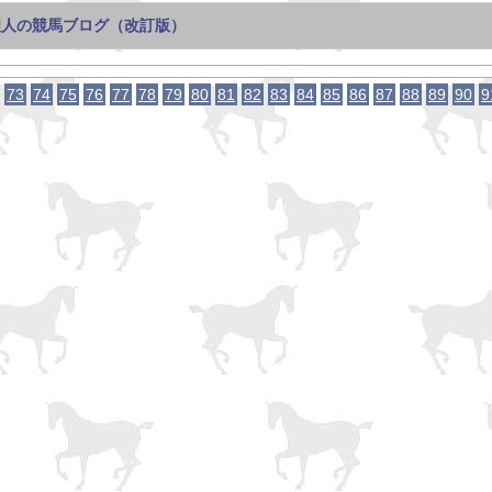
理人の競馬ブログ（改訂版）
73
74
75
76
77
78
79
80
81
82
83
84
85
86
87
88
89
90
9