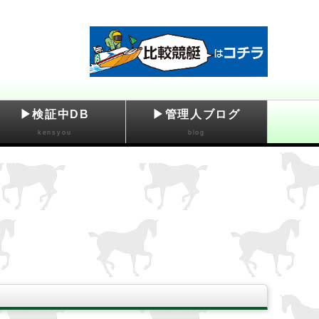
▶検証中DB
▶管理人ブログ
kensyou
blog