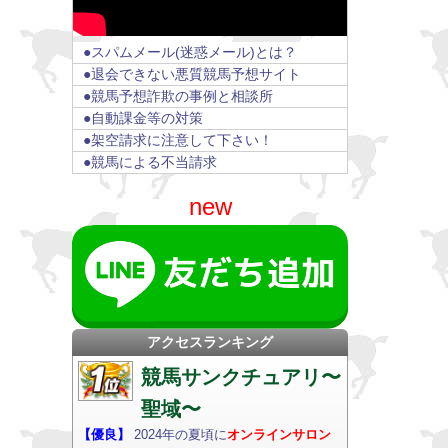
●スパムメール(迷惑メール)とは？
●退会できない悪質競馬予想サイト
●競馬予想詐欺の事例と相談所
●自動課金等の対策
●架空請求に注意して下さい！
●競馬による不当請求
new
アクセスランキング
競馬サンクチュアリ〜
聖域〜
【優良】
2024年の夏頃に
オンラインサロン