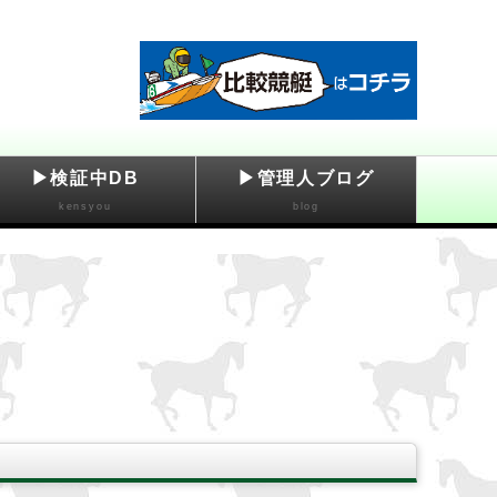
▶検証中DB
▶管理人ブログ
kensyou
blog