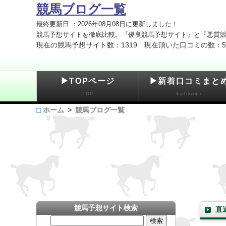
競馬ブログ一覧
最終更新日 ：2026年08月08日に更新しました！
競馬予想サイトを徹底比較。『優良競馬予想サイト』と『悪質
現在の競馬予想サイト数：1319 現在頂いた口コミの数：57
▶TOPページ
▶新着口コミまと
TOP
kutikomi
ホーム
競馬ブログ一覧
競馬予想サイト検索
直
検索