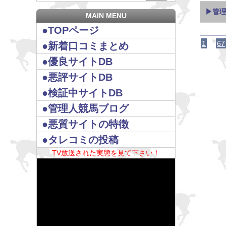
▶管
MAIN MENU
●
TOPページ
1
67
●
新着口コミまとめ
●
優良サイトDB
●
悪評サイトDB
●
検証中サイトDB
●
管理人競馬ブログ
●
悪質サイトの特徴
●
タレコミの投稿
TV放送された実態を見て下さい！