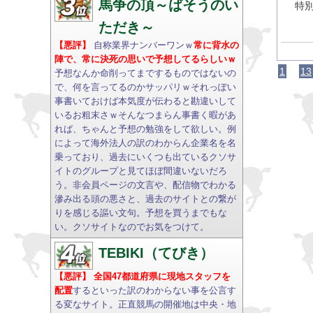
馬争の頂～ばそうのい
特
ただき～
【悪評】
自称業界ナンバーワンｗ
常に背水の
陣で、常に決死の思いで予想してるらしいｗ
1
13
予想なんか命削ってまでするものではないの
で、何を言ってるのかサッパリｗそれっぽい
事書いておけば本気度が伝わると勘違いして
いるお粗末さｗそんなつまらん事書く暇があ
れば、ちゃんと予想の勉強をして欲しい。例
によって海外法人の訳のわからん企業名を名
乗っており、過去にいくつも出ているクソサ
イトのグループと見てほぼ間違いないだろ
う。非会員ページの文言や、配信物でわかる
滲み出る頭の悪さと、過去のサイトとの繋が
りを感じる謳い文句。予想を買うまでもな
い。クソサイトなのでお気をつけて。
TEBIKI（てびき）
【悪評】
全国47都道府県に現地スタッフを
配置
するといった訳のわからない事を公言す
る変なサイト。正直競馬の開催地は中央・地