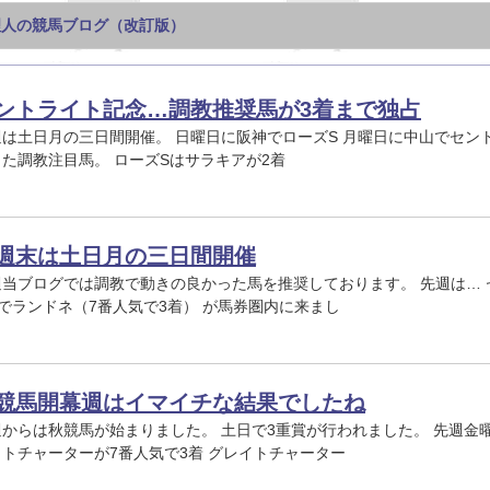
理人の競馬ブログ（改訂版）
ントライト記念…調教推奨馬が3着まで独占
週は土日月の三日間開催。 日曜日に阪神でローズS 月曜日に中山でセン
した調教注目馬。 ローズSはサラキアが2着
週末は土日月の三日間開催
週当ブログでは調教で動きの良かった馬を推奨しております。 先週は… 
でランドネ（7番人気で3着） が馬券圏内に来まし
競馬開幕週はイマイチな結果でしたね
週からは秋競馬が始まりました。 土日で3重賞が行われました。 先週金
イトチャーターが7番人気で3着 グレイトチャーター