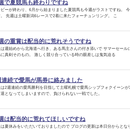
週で夏競馬も終わりですね
ービーが終わり、6月から始まりました夏競馬も今週がラストですね。 
す。 先週は土曜新潟6レースで2着に来たフォーチュンリング。 こ
週の重賞は配当的に荒れそうですね
週は週始めから北海道へ行き、ある馬主さんの付き添いで サマーセール
為に真剣そのもの。 激しく競り合っている時の眼差しは鬼気迫る
週連続で愛馬が馬券に絡みました
週は2週連続の愛馬勝利を目指して土曜札幌で愛馬シップフォクイーンが
引退となってしまいますので、負けられない一戦でした。
週は配当的に荒れてほしいですね
週は夏休みをいただいておりましたので ブログの更新は本日分からとな