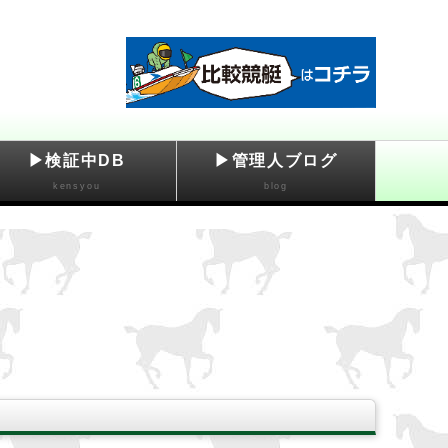
▶検証中DB
▶管理人ブログ
kensyou
blog