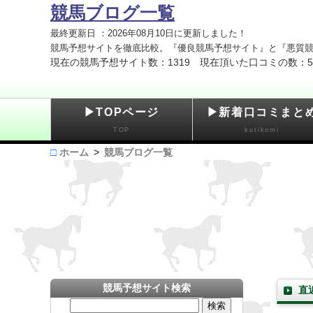
競馬ブログ一覧
最終更新日 ：2026年08月10日に更新しました！
競馬予想サイトを徹底比較。『優良競馬予想サイト』と『悪質
現在の競馬予想サイト数：1319 現在頂いた口コミの数：57
▶TOPページ
▶新着口コミまと
TOP
kutikomi
ホーム
競馬ブログ一覧
競馬予想サイト検索
直
検索