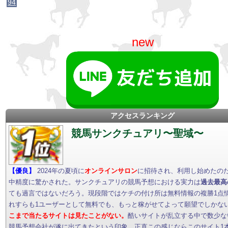
94
new
アクセスランキング
競馬サンクチュアリ〜聖域〜
【優良】
2024年の夏頃に
オンラインサロン
に招待され、利用し始めたの
中精度に驚かされた。サンクチュアリの競馬予想における実力は
過去最高
ても過言ではないだろう。現段階ではケチの付け所は無料情報の複勝1点
れすらも1ユーザーとして無料でも、もっと稼がせてよって願望でしかな
こまで当たるサイトは見たことがない。
酷いサイトが乱立する中で数少な
競馬予想会社が遂に出てきたという印象。正直この感じならこのサイト1