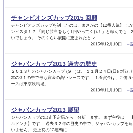
チャンピオンズカップ2015 回顧
チャンピオンズカップを制したのは、まさかの【12番人気】 し
ンビスタ！？ 「同じ芸当をもう1回やってくれ！」と頼んでも、
いでしょう。 そのくらい展開に恵まれたとレ
2015年12月10日
→
ジャパンカップ2013 過去の歴史
２０１３年のジャパンカップ (GⅠ)は、 １１月２４日(日)に行わ
本のG１の中で最も賞金の高いレースです。 １着賞金は、２億５
ースは東京競馬場。
2013年11月19日
→
ジャパンカップ2013 展望
ジャパンカップの出走予定馬から、分析します。 まず主役は、 
ルドンナ】です。 過去３２年の歴史の中で、ジャパンカップを
いません。 史上初のJC連覇に