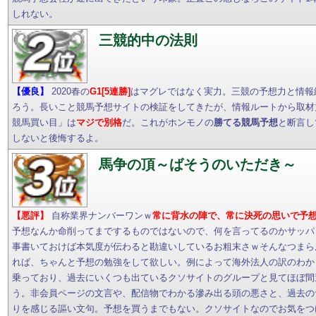
しれない。
三競的中の法則
【優良】
2020春の
G1[5連勝]
はマグレではなく実力。三競の予想力と情報
ろう。長いこと競馬予想サイトの検証をしてきたが、情報ルートから取材
競馬買い目」は
マジで別格
だ。これがホンモノの
勝てる競馬予想
と断言し
しないと後悔するよ。
馬争の頂～ばそうのいただき～
【悪評】
自称業界ナンバーワンｗ
常に背水の陣で、常に決死の思いで予
予想なんか命削ってまでするものではないので、何を言ってるのかサッパ
事書いておけば本気度が伝わると勘違いしているお粗末さｗそんなつまら
れば、ちゃんと予想の勉強をして欲しい。例によって海外法人の訳のわか
乗っており、過去にいくつも出ているクソサイトのグループと見てほぼ間
う。非会員ページの文言や、配信物でわかる滲み出る頭の悪さと、過去の
りを感じる謳い文句。予想を買うまでもない。クソサイトなのでお気をつ