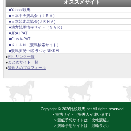
オススメサイト
■Yahoo!競馬
■日本中央競馬会（ＪＲＡ）
■日本競走馬協会(ＪＲＨＡ)
■地方競馬情報サイト（ＮＡＲ）
■JRA IPAT
■Club A-PAT
■ＫＬＡＮ（競馬検索サイト）
■競馬実況中継 ラジオNIKKEI
●
相互リンク一覧
●
まとめサイト一覧
●
管理人のプロフィール
Copyright © 2026比較競馬.net All rights reserved
・提携サイト（管理人が違います）
＞競艇予想サイトは「比較競艇」
＞競輪予想サイトは「競輪ラボ」