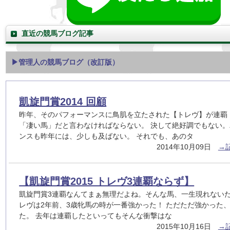
直近の競馬ブログ記事
▶管理人の競馬ブログ（改訂版）
凱旋門賞2014 回顧
昨年、そのパフォーマンスに鳥肌を立たされた【トレヴ】が連覇
「凄い馬」だと言わなければならない。 決して絶好調でもない
ンスも昨年には、少しも及ばない。 それでも、あのタ
2014年10月09日
→
【凱旋門賞2015 トレヴ3連覇ならず】
凱旋門賞3連覇なんてまぁ無理だよね。そんな馬、一生現れないだ
レヴは2年前、3歳牝馬の時が一番強かった！ ただただ強かった
た。 去年は連覇したといってもそんな衝撃はな
2015年10月16日
→