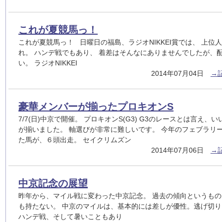
これが夏競馬っ！
これが夏競馬っ！ 日曜日の福島、ラジオNIKKEI賞では、 上位
れ。 ハンデ戦でもあり、 着差はそんなにありませんでしたが、
い。 ラジオNIKKEI
2014年07月04日
→
豪華メンバーが揃ったプロキオンS
7/7(日)中京で開催。 プロキオンS(G3) G3のレースとは言え、
が揃いました。 軸選びが非常に難しいです。 今年のフェブラリ
た馬が、６頭出走。 セイクリムズン
2014年07月06日
→
中京記念の展望
昨年から、マイル戦に変わった中京記念。 過去の傾向というも
も持たない。 中京のマイルは、基本的には差しが優性。逃げ切
ハンデ戦、そして暑いこともあり