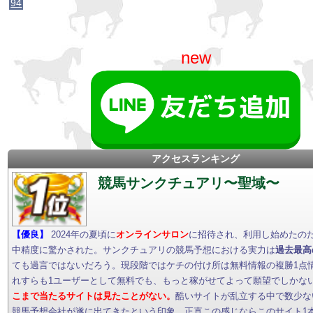
94
new
アクセスランキング
競馬サンクチュアリ〜聖域〜
【優良】
2024年の夏頃に
オンラインサロン
に招待され、利用し始めたの
中精度に驚かされた。サンクチュアリの競馬予想における実力は
過去最高
ても過言ではないだろう。現段階ではケチの付け所は無料情報の複勝1点
れすらも1ユーザーとして無料でも、もっと稼がせてよって願望でしかな
こまで当たるサイトは見たことがない。
酷いサイトが乱立する中で数少な
競馬予想会社が遂に出てきたという印象。正直この感じならこのサイト1