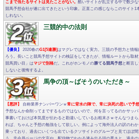
こまで当たるサイトは見たことがない。
酷いサイトが乱立する中で数少な
競馬予想会社が遂に出てきたという印象。正直この感じならこのサイト1
しれない。
三競的中の法則
【優良】
2020春の
G1[5連勝]
はマグレではなく実力。三競の予想力と情報
ろう。長いこと競馬予想サイトの検証をしてきたが、情報ルートから取材
競馬買い目」は
マジで別格
だ。これがホンモノの
勝てる競馬予想
と断言し
しないと後悔するよ。
馬争の頂～ばそうのいただき～
【悪評】
自称業界ナンバーワンｗ
常に背水の陣で、常に決死の思いで予
予想なんか命削ってまでするものではないので、何を言ってるのかサッパ
事書いておけば本気度が伝わると勘違いしているお粗末さｗそんなつまら
れば、ちゃんと予想の勉強をして欲しい。例によって海外法人の訳のわか
乗っており、過去にいくつも出ているクソサイトのグループと見てほぼ間
う。非会員ページの文言や、配信物でわかる滲み出る頭の悪さと、過去の