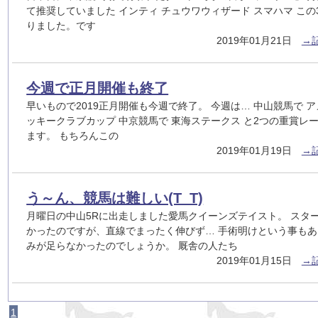
て推奨していました インティ チュウワウィザード スマハマ この
りました。です
2019年01月21日
→
今週で正月開催も終了
早いもので2019正月開催も今週で終了。 今週は… 中山競馬で 
ッキークラブカップ 中京競馬で 東海ステークス と2つの重賞レ
ます。 もちろんこの
2019年01月19日
→
う～ん、競馬は難しい(T_T)
月曜日の中山5Rに出走しました愛馬クイーンズテイスト。 スタ
かったのですが、直線でまったく伸びず… 手術明けという事も
みが足らなかったのでしょうか。 厩舎の人たち
2019年01月15日
→
1