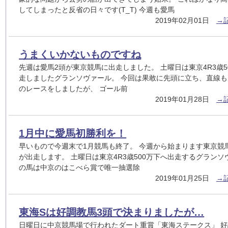
してしまったと反省の日々です(T_T) 今週も愛馬
2019年02月01日
→
うまくいかないものですね
先週は愛馬2頭が東京競馬に出走しました。 土曜日は東京4R3歳5
走しましたグランソヴァール。 今回は果敢に先頭に立ち、直線
のレースをしましたが、 ゴール前
2019年01月28日
→
1月中に愛馬初勝利を！
早いもので今週末で1月競馬も終了。 今週から始まります東京競
が出走します。 土曜日は東京4R3歳500万下へ出走するグランソ
の馬は中京のはこべら賞で唯一抽選除
2019年01月25日
→
東海Sは好調教馬3頭で決まりましたが…
日曜日に中京競馬場で行われたダート重賞「東海ステークス」 