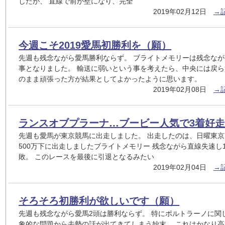
したが、 直線で前が壁になり、完全
2019年02月12日
→
今週こそ2019愛馬初勝利を（願）
先週も残念ながら愛馬勝利ならず。 ブライトメモリーは残念な
事となりました。 輸送に弱いという事を考えたら、中央には戻
のまま頑張った方が結果としてよかったように思います。
2019年02月08日
→
ランスオブプラーナ…ブービー人気で3着好走!
先週も愛馬が東京競馬に出走しました。 出走したのは、日曜東京
500万下に出走しましたブライトメモリー 残念ながら直線失速し
敗。 このレースを最後に引退となるみたい
2019年02月04日
→
そろそろ初勝利が欲しいです（願）
先週も残念ながら愛馬2頭は勝利ならず。 特にポルトラーノに関
象的な問題から去勢の話が出てきてしまう始末。 これはかなり