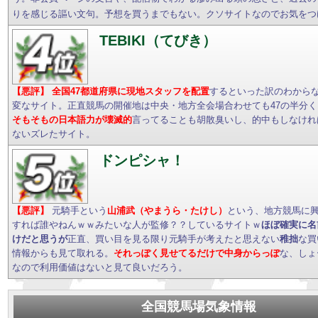
りを感じる謳い文句。予想を買うまでもない。クソサイトなのでお気をつ
TEBIKI（てびき）
【悪評】
全国47都道府県に現地スタッフを配置
するといった訳のわから
変なサイト。正直競馬の開催地は中央・地方全会場合わせても47の半分
そもそもの日本語力が壊滅的
言ってることも胡散臭いし、的中もしなけれ
ないズレたサイト。
ドンピシャ！
【悪評】
元騎手という
山浦武（やまうら・たけし）
という、地方競馬に
すれば誰やねんｗｗみたいな人が監修？？しているサイトｗ
ほぼ確実に名
けだと思うが
正直、買い目を見る限り元騎手が考えたと思えない
稚拙
な買
情報からも見て取れる。
それっぽく見せてるだけで中身からっぽ
な、しょ
なので利用価値はないと見て良いだろう。
全国競馬場気象情報