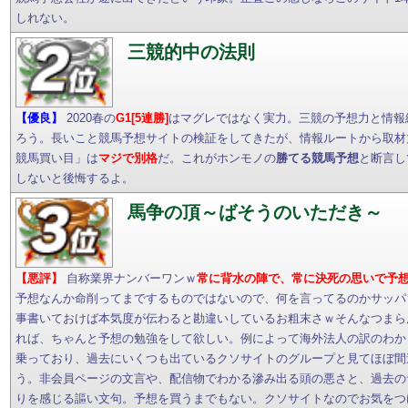
しれない。
三競的中の法則
【優良】
2020春の
G1[5連勝]
はマグレではなく実力。三競の予想力と情報
ろう。長いこと競馬予想サイトの検証をしてきたが、情報ルートから取材
競馬買い目」は
マジで別格
だ。これがホンモノの
勝てる競馬予想
と断言し
しないと後悔するよ。
馬争の頂～ばそうのいただき～
【悪評】
自称業界ナンバーワンｗ
常に背水の陣で、常に決死の思いで予
予想なんか命削ってまでするものではないので、何を言ってるのかサッパ
事書いておけば本気度が伝わると勘違いしているお粗末さｗそんなつまら
れば、ちゃんと予想の勉強をして欲しい。例によって海外法人の訳のわか
乗っており、過去にいくつも出ているクソサイトのグループと見てほぼ間
う。非会員ページの文言や、配信物でわかる滲み出る頭の悪さと、過去の
りを感じる謳い文句。予想を買うまでもない。クソサイトなのでお気をつ