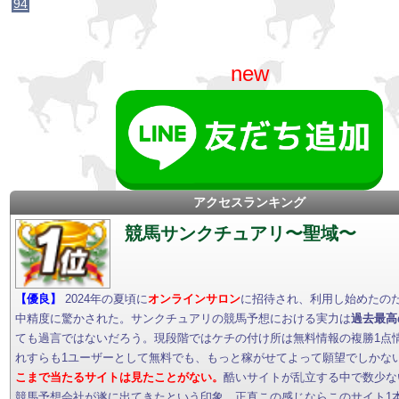
94
new
アクセスランキング
競馬サンクチュアリ〜聖域〜
【優良】
2024年の夏頃に
オンラインサロン
に招待され、利用し始めたの
中精度に驚かされた。サンクチュアリの競馬予想における実力は
過去最高
ても過言ではないだろう。現段階ではケチの付け所は無料情報の複勝1点
れすらも1ユーザーとして無料でも、もっと稼がせてよって願望でしかな
こまで当たるサイトは見たことがない。
酷いサイトが乱立する中で数少な
競馬予想会社が遂に出てきたという印象。正直この感じならこのサイト1