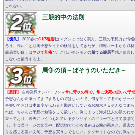
しれない。
三競的中の法則
【優良】
2020春の
G1[5連勝]
はマグレではなく実力。三競の予想力と情報
ろう。長いこと競馬予想サイトの検証をしてきたが、情報ルートから取材
競馬買い目」は
マジで別格
だ。これがホンモノの
勝てる競馬予想
と断言し
しないと後悔するよ。
馬争の頂～ばそうのいただき～
【悪評】
自称業界ナンバーワンｗ
常に背水の陣で、常に決死の思いで予
予想なんか命削ってまでするものではないので、何を言ってるのかサッパ
事書いておけば本気度が伝わると勘違いしているお粗末さｗそんなつまら
れば、ちゃんと予想の勉強をして欲しい。例によって海外法人の訳のわか
乗っており、過去にいくつも出ているクソサイトのグループと見てほぼ間
う。非会員ページの文言や、配信物でわかる滲み出る頭の悪さと、過去の
りを感じる謳い文句。予想を買うまでもない。クソサイトなのでお気をつ