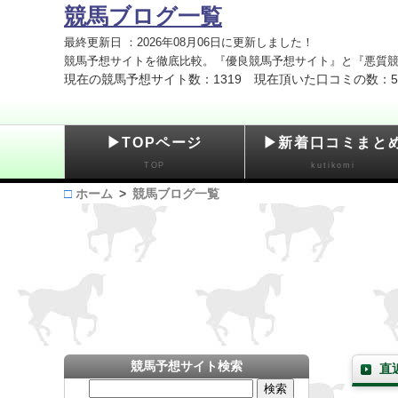
競馬ブログ一覧
最終更新日 ：2026年08月06日に更新しました！
競馬予想サイトを徹底比較。『優良競馬予想サイト』と『悪質
現在の競馬予想サイト数：1319 現在頂いた口コミの数：57
▶TOPページ
▶新着口コミまと
TOP
kutikomi
ホーム
競馬ブログ一覧
競馬予想サイト検索
直
検索