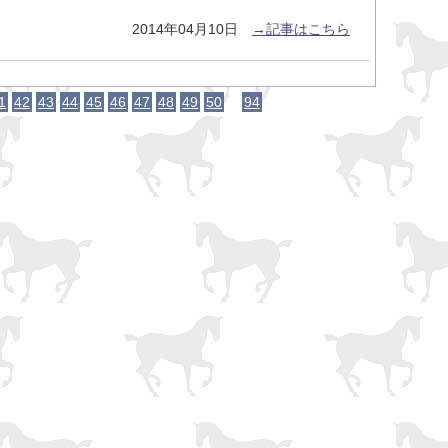
2014年04月10日
→記事はこちら
1
42
43
44
45
46
47
48
49
50
94