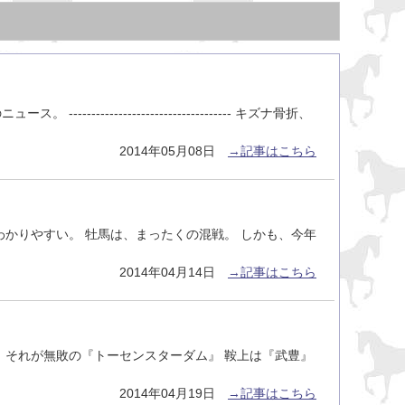
---------------------------- キズナ骨折、
2014年05月08日
→記事はこちら
かりやすい。 牡馬は、まったくの混戦。 しかも、今年
2014年04月14日
→記事はこちら
 それが無敗の『トーセンスターダム』 鞍上は『武豊』
2014年04月19日
→記事はこちら