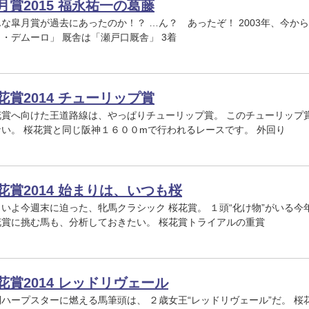
月賞2015 福永祐一の葛藤
な皐月賞が過去にあったのか！？ …ん？ あったぞ！ 2003年、今か
・デムーロ」 厩舎は「瀬戸口厩舎」 3着
花賞2014 チューリップ賞
花賞へ向けた王道路線は、やっぱりチューリップ賞。 このチューリップ賞
ない。 桜花賞と同じ阪神１６００mで行われるレースです。 外回り
花賞2014 始まりは、いつも桜
よいよ今週末に迫った、牝馬クラシック 桜花賞。 １頭“化け物”がいる
花賞に挑む馬も、分析しておきたい。 桜花賞トライアルの重賞
花賞2014 レッドリヴェール
倒ハープスターに燃える馬筆頭は、 ２歳女王“レッドリヴェール”だ。 