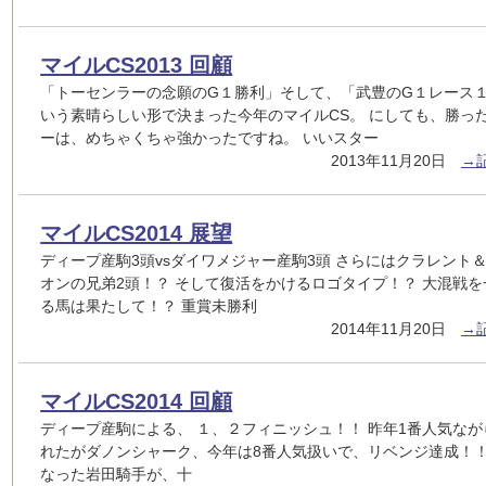
マイルCS2013 回顧
「トーセンラーの念願のG１勝利」そして、「武豊のG１レース
いう素晴らしい形で決まった今年のマイルCS。 にしても、勝っ
ーは、めちゃくちゃ強かったですね。 いいスター
2013年11月20日
→
マイルCS2014 展望
ディープ産駒3頭vsダイワメジャー産駒3頭 さらにはクラレント
オンの兄弟2頭！？ そして復活をかけるロゴタイプ！？ 大混戦
る馬は果たして！？ 重賞未勝利
2014年11月20日
→
マイルCS2014 回顧
ディープ産駒による、 １、２フィニッシュ！！ 昨年1番人気なが
れたがダノンシャーク、今年は8番人気扱いで、リベンジ達成！！
なった岩田騎手が、十