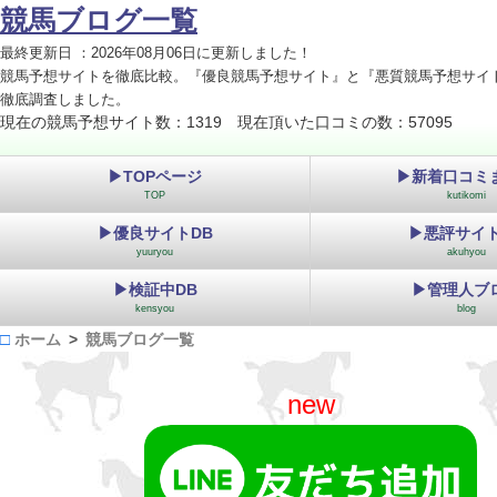
競馬ブログ一覧
最終更新日 ：2026年08月06日に更新しました！
競馬予想サイトを徹底比較。『優良競馬予想サイト』と『悪質競馬予想サイ
徹底調査しました。
現在の競馬予想サイト数：1319 現在頂いた口コミの数：57095
▶TOPページ
▶新着口コミ
TOP
kutikomi
▶優良サイトDB
▶悪評サイト
yuuryou
akuhyou
▶検証中DB
▶管理人ブ
kensyou
blog
ホーム
競馬ブログ一覧
new