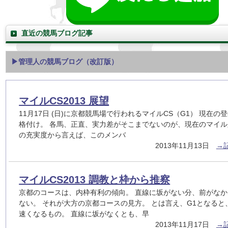
直近の競馬ブログ記事
▶管理人の競馬ブログ（改訂版）
マイルCS2013 展望
11月17日 (日)に京都競馬場で行われるマイルCS（G1） 現在の
格付け。 各馬、正直、実力差がそこまでないのが、現在のマイル
の充実度から言えば、このメンバ
2013年11月13日
→
マイルCS2013 調教と枠から推察
京都のコースは、内枠有利の傾向。 直線に坂がない分、前がな
ない。 それが大方の京都コースの見方。 とは言え、G1となると
速くなるもの。 直線に坂がなくとも、早
2013年11月17日
→