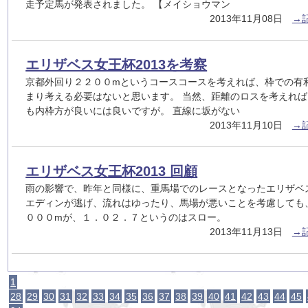
走予定馬が発表されました。 【メイショウマン
2013年11月08日
→
エリザベス女王杯2013を考察
京都外回り２２００mというコースコースを考えれば、枠での有
まり考える必要はないと思います。 当然、距離のロスを考えれ
も内枠方が良いには良いですが。 直線に坂がない
2013年11月10日
→
エリザベス女王杯2013 回顧
雨の影響で、昨年と同様に、重馬場でのレースとなったエリザベ
エディンが逃げ、流れはゆったり、馬場が悪いことを考慮しても
０００mが、１．０２．７というのはスロー。
2013年11月13日
→
1
28
29
30
31
32
33
34
35
36
37
38
39
40
41
42
43
44
45