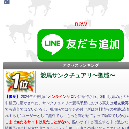
94
new
アクセスランキング
競馬サンクチュアリ〜聖域〜
【優良】
2024年の夏頃に
オンラインサロン
に招待され、利用し始めたの
中精度に驚かされた。サンクチュアリの競馬予想における実力は
過去最高
ても過言ではないだろう。現段階ではケチの付け所は無料情報の複勝1点
れすらも1ユーザーとして無料でも、もっと稼がせてよって願望でしかな
こまで当たるサイトは見たことがない。
酷いサイトが乱立する中で数少な
競馬予想会社が遂に出てきたという印象。正直この感じならこのサイト1