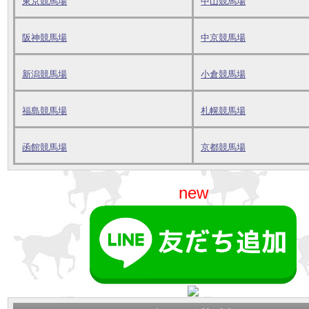
東京競馬場
中山競馬場
阪神競馬場
中京競馬場
新潟競馬場
小倉競馬場
福島競馬場
札幌競馬場
函館競馬場
京都競馬場
new