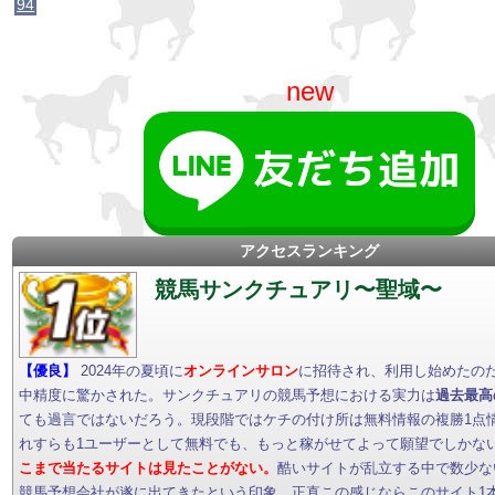
94
new
アクセスランキング
競馬サンクチュアリ〜聖域〜
【優良】
2024年の夏頃に
オンラインサロン
に招待され、利用し始めたの
中精度に驚かされた。サンクチュアリの競馬予想における実力は
過去最高
ても過言ではないだろう。現段階ではケチの付け所は無料情報の複勝1点
れすらも1ユーザーとして無料でも、もっと稼がせてよって願望でしかな
こまで当たるサイトは見たことがない。
酷いサイトが乱立する中で数少な
競馬予想会社が遂に出てきたという印象。正直この感じならこのサイト1