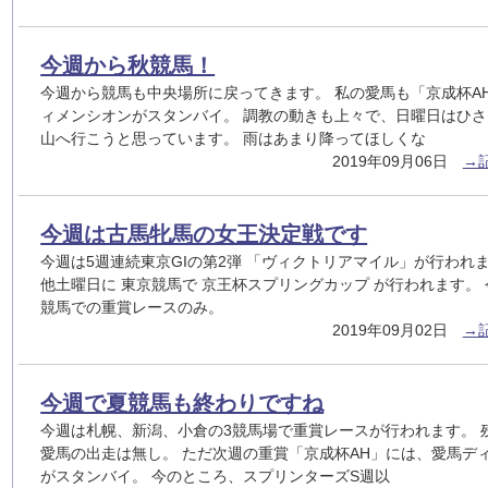
今週から秋競馬！
今週から競馬も中央場所に戻ってきます。 私の愛馬も「京成杯A
ィメンシオンがスタンバイ。 調教の動きも上々で、日曜日はひ
山へ行こうと思っています。 雨はあまり降ってほしくな
2019年09月06日
→
今週は古馬牝馬の女王決定戦です
今週は5週連続東京GIの第2弾 「ヴィクトリアマイル」が行われま
他土曜日に 東京競馬で 京王杯スプリングカップ が行われます。
競馬での重賞レースのみ。
2019年09月02日
→
今週で夏競馬も終わりですね
今週は札幌、新潟、小倉の3競馬場で重賞レースが行われます。 
愛馬の出走は無し。 ただ次週の重賞「京成杯AH」には、愛馬デ
がスタンバイ。 今のところ、スプリンターズS週以