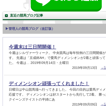
直近の競馬ブログ記事
▶管理人の競馬ブログ（改訂版）
今週末は三日間開催！
今週はシルヴァーウィーク。 中央競馬は毎年恒例の三日間開催
す。 先週は「京成杯AH」で愛馬ディメンシオンが2着と頑張っ
た。 今週は… 2019年09月14日・土曜日
2019年09月13日
→
ディメンシオン頑張ってくれました！
日曜日は中山競馬場へ行ってきました。 今回の目的は愛馬ディ
応援です。 ディメンシオンは好スタートから先行して2着。 勝
クイーンズテイストの半姉にあ
2019年09月09日
→