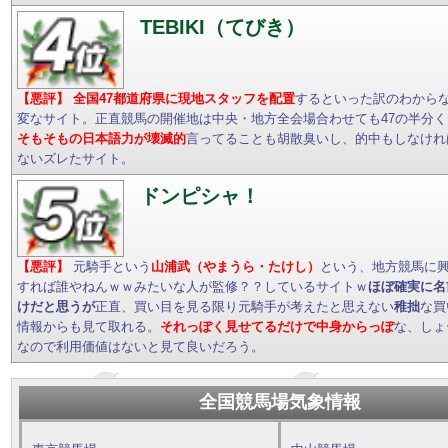
TEBIKI（てびき）
【悪評】
全国47都道府県に現地スタッフを配置
するといった訳のわから
変なサイト。正直競馬の開催地は中央・地方全会場合わせても47の半分
そもそもの日本語力が壊滅的
言ってることも胡散臭いし、的中もしなけれ
ないズレたサイト。
ドンピシャ！
【悪評】
元騎手という
山浦武（やまうら・たけし）
という、地方競馬に
すれば誰やねんｗｗみたいな人が監修？？しているサイトｗ
ほぼ確実に名
けだと思うが
正直、買い目を見る限り元騎手が考えたと思えない
稚拙
な買
情報からも見て取れる。
それっぽく見せてるだけで中身からっぽ
な、しょ
なので利用価値はないと見て良いだろう。
全国競馬場気象情報