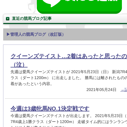
直近の競馬ブログ記事
▶管理人の競馬ブログ（改訂版）
クイーンズテイスト…2着はあったと思った
（泣）
先週は愛馬クイーンズテイストが 2021年5月23日（日） 新潟7R
ラス（ダート1200m） に出走しました。 勝馬には離されたもの
着があったという内容。
2021年05月24日
→
今週は3歳牝馬NO.1決定戦です
今週は愛馬クイーンズテイストが出走します。 2021年5月23日（
7R4歳上1勝クラス（ダート1200m） 走破タイム的にはランラ