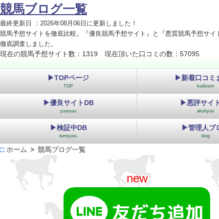
競馬ブログ一覧
最終更新日 ：2026年08月06日に更新しました！
競馬予想サイトを徹底比較。『優良競馬予想サイト』と『悪質競馬予想サイ
徹底調査しました。
現在の競馬予想サイト数：1319 現在頂いた口コミの数：57095
▶TOPページ
▶新着口コミ
TOP
kutikomi
▶優良サイトDB
▶悪評サイト
yuuryou
akuhyou
▶検証中DB
▶管理人ブ
kensyou
blog
ホーム
競馬ブログ一覧
new