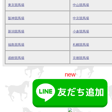
東京競馬場
中山競馬場
阪神競馬場
中京競馬場
新潟競馬場
小倉競馬場
福島競馬場
札幌競馬場
函館競馬場
京都競馬場
new