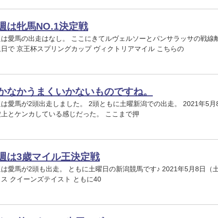
週は牝馬NO.1決定戦
週は愛馬の出走はなし。 ここにきてルヴェルソーとパンサラッサの戦線離
土日で 京王杯スプリングカップ ヴィクトリアマイル こちらの
かなかうまくいかないものですね。
は愛馬が2頭出走しました。 2頭ともに土曜新潟での出走。 2021年5月
鞍上とケンカしている感じだった。 ここまで押
週は3歳マイル王決定戦
は愛馬が2頭も出走。 ともに土曜日の新潟競馬です♪ 2021年5月8日（土
ス クイーンズテイスト ともに40