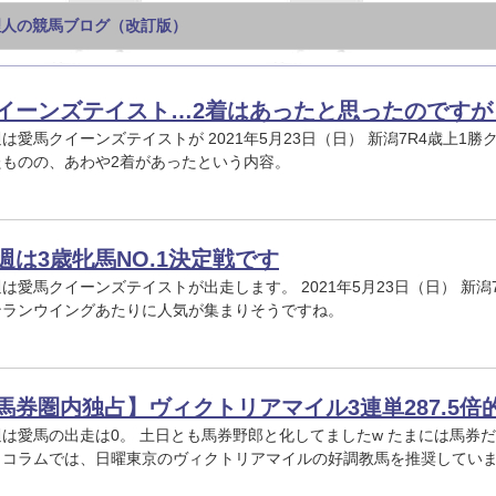
理人の競馬ブログ（改訂版）
イーンズテイスト…2着はあったと思ったのですが
は愛馬クイーンズテイストが 2021年5月23日（日） 新潟7R4歳上1勝
たものの、あわや2着があったという内容。
週は3歳牝馬NO.1決定戦です
は愛馬クイーンズテイストが出走します。 2021年5月23日（日） 新潟
ンランウイングあたりに人気が集まりそうですね。
馬券圏内独占】ヴィクトリアマイル3連単287.5倍
週は愛馬の出走は0。 土日とも馬券野郎と化してましたw たまには馬券
当コラムでは、日曜東京のヴィクトリアマイルの好調教馬を推奨してい