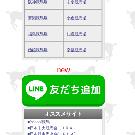
阪神競馬場
中京競馬場
新潟競馬場
小倉競馬場
福島競馬場
札幌競馬場
函館競馬場
京都競馬場
new
オススメサイト
■Yahoo!競馬
■日本中央競馬会（ＪＲＡ）
■日本競走馬協会(ＪＲＨＡ)