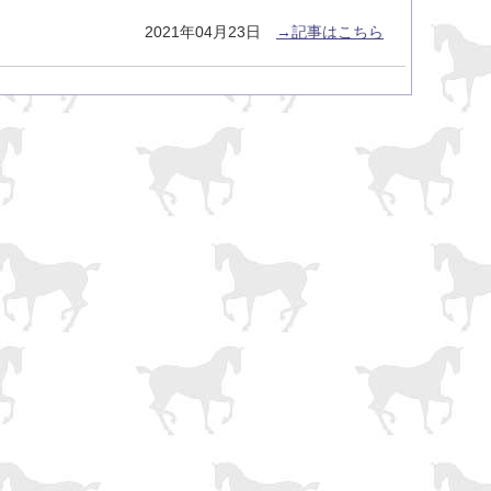
2021年04月23日
→記事はこちら