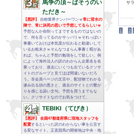
馬争の頂～ばそうのい
サ
ただき～
【悪評】
自称業界ナンバーワンｗ
常に背水の
陣で、常に決死の思いで予想してるらしいｗ
1
2
予想なんか命削ってまでするものではないの
で、何を言ってるのかサッパリｗそれっぽい
事書いておけば本気度が伝わると勘違いして
いるお粗末さｗそんなつまらん事書く暇があ
れば、ちゃんと予想の勉強をして欲しい。例
によって海外法人の訳のわからん企業名を名
乗っており、過去にいくつも出ているクソサ
イトのグループと見てほぼ間違いないだろ
う。非会員ページの文言や、配信物でわかる
滲み出る頭の悪さと、過去のサイトとの繋が
りを感じる謳い文句。予想を買うまでもな
い。クソサイトなのでお気をつけて。
TEBIKI（てびき）
【悪評】
全国47都道府県に現地スタッフを
配置
するといった訳のわからない事を公言す
る変なサイト。正直競馬の開催地は中央・地