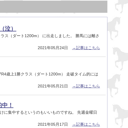
（泣）
クラス（ダート1200m） に出走しました。 勝馬には離さ
2021年05月24日
→記事はこちら
7R4歳上1勝クラス（ダート1200m） 走破タイム的には
2021年05月21日
→記事はこちら
的中！
だけに集中するというのもいいものですね。 先週金曜日
ま
2021年05月17日
→記事はこちら