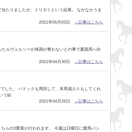
複で当たりましたが、トリガミという結果。 なかなかうま
2021年05月03日
→記事はこちら
だったルヴェルソーが体調が整わないとの事で夏競馬へ向
2021年04月30日
→記事はこちら
でした。 パドックも周回して、本馬場入りもしてくれ
いう結
2021年04月26日
→記事はこちら
こちらの3重賞が行われます。 今週は日曜日に愛馬パン