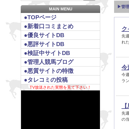
▶管
MAIN MENU
●
TOPページ
●
新着口コミまとめ
ク
●
優良サイトDB
先週
れ
●
悪評サイトDB
●
検証中サイトDB
●
管理人競馬ブログ
今
●
悪質サイトの特徴
今週
●
タレコミの投稿
ラ
TV放送された実態を見て下さい！
【
先
の