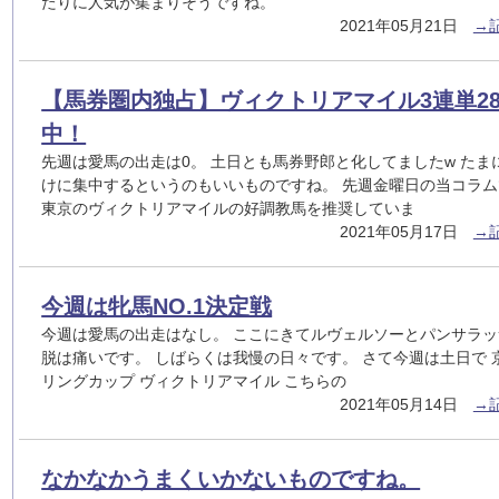
たりに人気が集まりそうですね。
2021年05月21日
→
【馬券圏内独占】ヴィクトリアマイル3連単287
中！
先週は愛馬の出走は0。 土日とも馬券野郎と化してましたw たま
けに集中するというのもいいものですね。 先週金曜日の当コラ
東京のヴィクトリアマイルの好調教馬を推奨していま
2021年05月17日
→
今週は牝馬NO.1決定戦
今週は愛馬の出走はなし。 ここにきてルヴェルソーとパンサラ
脱は痛いです。 しばらくは我慢の日々です。 さて今週は土日で 
リングカップ ヴィクトリアマイル こちらの
2021年05月14日
→
なかなかうまくいかないものですね。