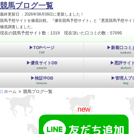
競馬ブログ一覧
最終更新日 ：2026年08月09日に更新しました！
競馬予想サイトを徹底比較。『優良競馬予想サイト』と『悪質競馬予想サイ
徹底調査しました。
現在の競馬予想サイト数：1319 現在頂いた口コミの数：57095
▶TOPページ
▶新着口コミ
TOP
kutikomi
▶優良サイトDB
▶悪評サイト
yuuryou
akuhyou
▶検証中DB
▶管理人ブ
kensyou
blog
ホーム
競馬ブログ一覧
new