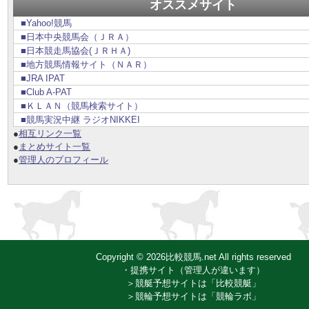
オススメサイト
■Yahoo!競馬
■日本中央競馬会（ＪＲＡ）
■日本競走馬協会(ＪＲＨＡ)
■地方競馬情報サイト（ＮＡＲ）
■JRA IPAT
■Club A-PAT
■ＫＬＡＮ（競馬検索サイト）
■競馬実況中継 ラジオNIKKEI
●
相互リンク一覧
●
まとめサイト一覧
●
管理人のプロフィール
Copyright © 2026比較競馬.net All rights reserved
・提携サイト（管理人が違います）
＞競艇予想サイトは「比較競艇」
＞競輪予想サイトは「競輪ラボ」