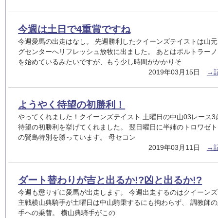
今週は土日で4重賞ですね
今週愛馬の出走はなし。 先週勝利したクイーンズテイストは山
グセンターへリフレッシュ放牧に出ました。 あとはポルトラー
を始めているみたいですが、もう少し時間がかかりそ
2019年03月15日
→
ようやく待望の初勝利！
やってくれました！クイーンズテイスト 土曜日の中山03レース3
待望の初勝利を挙げてくれました。 翌日曜日に半姉のトロワゼ
の賢島特別を勝っています。 母セコン
2019年03月11日
→
ダート替わりが吉と出るか!?凶と出るか!?
今週も懲りずに愛馬が出走します。 今週出走するのはクイーン
主戦横山典騎手が土曜日は中山騎乗するにも拘わらず、 調教師
手への乗替。 横山典騎手がこの