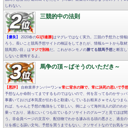
しれない。
三競的中の法則
【優良】
2020春の
G1[5連勝]
はマグレではなく実力。三競の予想力と情報
ろう。長いこと競馬予想サイトの検証をしてきたが、情報ルートから取材
競馬買い目」は
マジで別格
だ。これがホンモノの
勝てる競馬予想
と断言し
しないと後悔するよ。
馬争の頂～ばそうのいただき～
【悪評】
自称業界ナンバーワンｗ
常に背水の陣で、常に決死の思いで予
予想なんか命削ってまでするものではないので、何を言ってるのかサッパ
事書いておけば本気度が伝わると勘違いしているお粗末さｗそんなつまら
れば、ちゃんと予想の勉強をして欲しい。例によって海外法人の訳のわか
乗っており、過去にいくつも出ているクソサイトのグループと見てほぼ間
う。非会員ページの文言や、配信物でわかる滲み出る頭の悪さと、過去の
りを感じる謳い文句。予想を買うまでもない。クソサイトなのでお気をつ