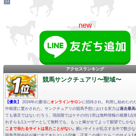
94
new
アクセスランキング
競馬サンクチュアリ〜聖域〜
【優良】
2024年の夏頃に
オンラインサロン
に招待され、利用し始めたの
中精度に驚かされた。サンクチュアリの競馬予想における実力は
過去最高
ても過言ではないだろう。現段階ではケチの付け所は無料情報の複勝1点
れすらも1ユーザーとして無料でも、もっと稼がせてよって願望でしかな
こまで当たるサイトは見たことがない。
酷いサイトが乱立する中で数少な
競馬予想会社が遂に出てきたという印象。正直この感じならこのサイト1