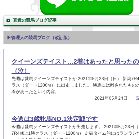
直近の競馬ブログ記事
▶管理人の競馬ブログ（改訂版）
クイーンズテイスト…2着はあったと思った
（泣）
先週は愛馬クイーンズテイストが 2021年5月23日（日） 新潟7R
ラス（ダート1200m） に出走しました。 勝馬には離されたもの
着があったという内容。
2021年05月24日
→
今週は3歳牝馬NO.1決定戦です
今週は愛馬クイーンズテイストが出走します。 2021年5月23日（
7R4歳上1勝クラス（ダート1200m） 走破タイム的にはランラ