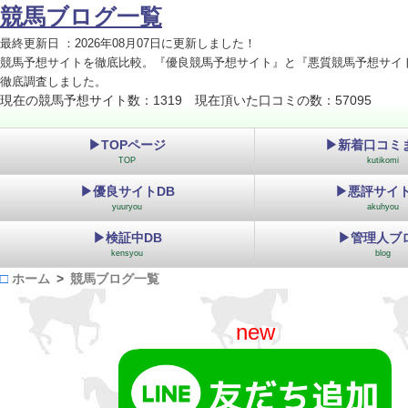
競馬ブログ一覧
最終更新日 ：2026年08月07日に更新しました！
競馬予想サイトを徹底比較。『優良競馬予想サイト』と『悪質競馬予想サイ
徹底調査しました。
現在の競馬予想サイト数：1319 現在頂いた口コミの数：57095
▶TOPページ
▶新着口コミ
TOP
kutikomi
▶優良サイトDB
▶悪評サイト
yuuryou
akuhyou
▶検証中DB
▶管理人ブ
kensyou
blog
ホーム
競馬ブログ一覧
new