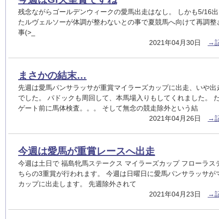
残念ながらゴールデンウィークの愛馬出走はなし。 しかも5/16
たルヴェルソーが体調が整わないとの事で夏競馬へ向けて再調整
事(>_
2021年04月30日
→
まさかの結末…
先週は愛馬パンサラッサが重賞マイラーズカップに出走、いや出
でした。 パドックも周回して、本馬場入りもしてくれました。 
ゲート前に馬体検査。。。 そして無念の競走除外という結
2021年04月26日
→
今週は愛馬が重賞レースへ出走
今週は土日で 福島牝馬ステークス マイラーズカップ フローラス
ちらの3重賞が行われます。 今週は日曜日に愛馬パンサラッサが
カップに出走します。 先週除外されて
2021年04月23日
→