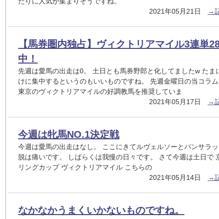
たりに人気が集まりそうですね。
2021年05月21日
→
【馬券圏内独占】ヴィクトリアマイル3連単287
中！
先週は愛馬の出走は0。 土日とも馬券野郎と化してましたw たま
けに集中するというのもいいものですね。 先週金曜日の当コラ
東京のヴィクトリアマイルの好調教馬を推奨していま
2021年05月17日
→
今週は牝馬NO.1決定戦
今週は愛馬の出走はなし。 ここにきてルヴェルソーとパンサラ
脱は痛いです。 しばらくは我慢の日々です。 さて今週は土日で 
リングカップ ヴィクトリアマイル こちらの
2021年05月14日
→
なかなかうまくいかないものですね。