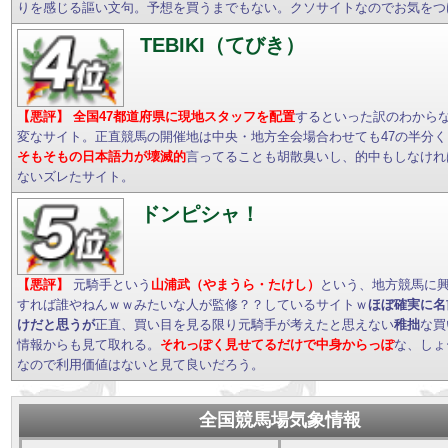
りを感じる謳い文句。予想を買うまでもない。クソサイトなのでお気をつ
TEBIKI（てびき）
【悪評】
全国47都道府県に現地スタッフを配置
するといった訳のわから
変なサイト。正直競馬の開催地は中央・地方全会場合わせても47の半分
そもそもの日本語力が壊滅的
言ってることも胡散臭いし、的中もしなけれ
ないズレたサイト。
ドンピシャ！
【悪評】
元騎手という
山浦武（やまうら・たけし）
という、地方競馬に
すれば誰やねんｗｗみたいな人が監修？？しているサイトｗ
ほぼ確実に名
けだと思うが
正直、買い目を見る限り元騎手が考えたと思えない
稚拙
な買
情報からも見て取れる。
それっぽく見せてるだけで中身からっぽ
な、しょ
なので利用価値はないと見て良いだろう。
全国競馬場気象情報