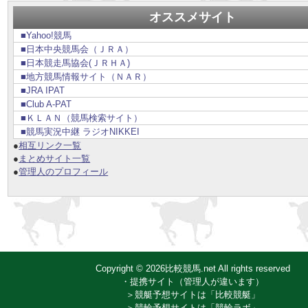
オススメサイト
■Yahoo!競馬
■日本中央競馬会（ＪＲＡ）
■日本競走馬協会(ＪＲＨＡ)
■地方競馬情報サイト（ＮＡＲ）
■JRA IPAT
■Club A-PAT
■ＫＬＡＮ（競馬検索サイト）
■競馬実況中継 ラジオNIKKEI
●
相互リンク一覧
●
まとめサイト一覧
●
管理人のプロフィール
Copyright © 2026比較競馬.net All rights reserved
・提携サイト（管理人が違います）
＞競艇予想サイトは「比較競艇」
＞競輪予想サイトは「競輪ラボ」