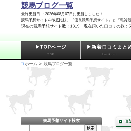
競馬ブログ一覧
最終更新日 ：2026年08月07日に更新しました！
競馬予想サイトを徹底比較。『優良競馬予想サイト』と『悪質
現在の競馬予想サイト数：1319 現在頂いた口コミの数：57
▶TOPページ
▶新着口コミまと
TOP
kutikomi
ホーム
競馬ブログ一覧
競馬予想サイト検索
直
検索