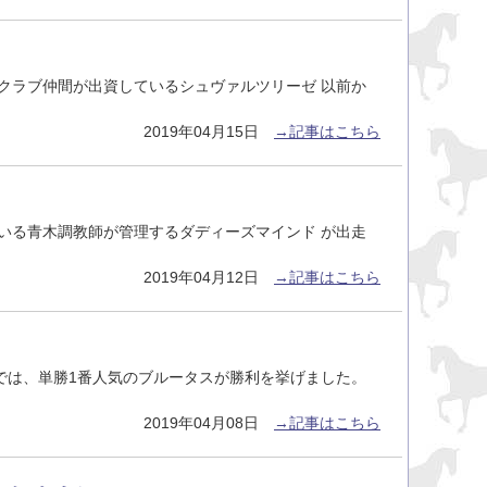
主クラブ仲間が出資しているシュヴァルツリーゼ 以前か
2019年04月15日
→記事はこちら
ている青木調教師が管理するダディーズマインド が出走
2019年04月12日
→記事はこちら
では、単勝1番人気のブルータスが勝利を挙げました。
2019年04月08日
→記事はこちら