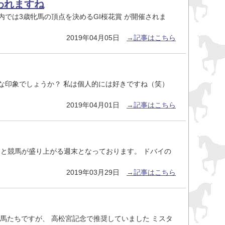
われますね
内では3歳牝馬の頂点を決めるGI桜花賞 が開催されま
2019年04月05日
→記事はこちら
な印象でしょうか？ 私は個人的には好きですね（笑）
2019年04月01日
→記事はこちら
 と競馬が盛り上がる週末となっております。 ドバイの
2019年03月29日
→記事はこちら
馬たちですが、 高松宮記念で推奨していました ミスタ